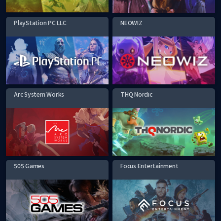
PlayStation PC LLC
NEOWIZ
Arc System Works
THQ Nordic
505 Games
Focus Entertainment