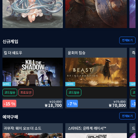
전체보기
신규게임
킬 더 쉐도우
윤회의 짐승
즉시
GAME
GAME
GAME
코드발송
프로모션
코드발송
코드
22,000
75,800
15 %
7 %
1
18,700
70,800
전체보기
예약구매
귀무자: 웨이 오브 더 소드
스타워즈: 은하계 레이서™
드래