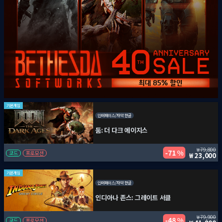
기본게임
인터페이스/자막 한글
둠: 더 다크 에이지스
79,800
71 %
코드
프로모션
23,000
기본게임
인터페이스/자막 한글
인디아나 존스: 그레이트 서클
79,900
48 %
코드
프로모션