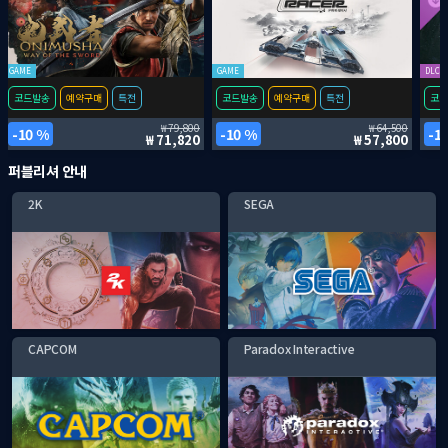
GAME
GAME
DLC
코드발송
예약구매
특전
코드발송
예약구매
특전
코드
79,800
64,500
10 %
10 %
1
71,820
57,800
퍼블리셔 안내
2K
SEGA
CAPCOM
Paradox Interactive