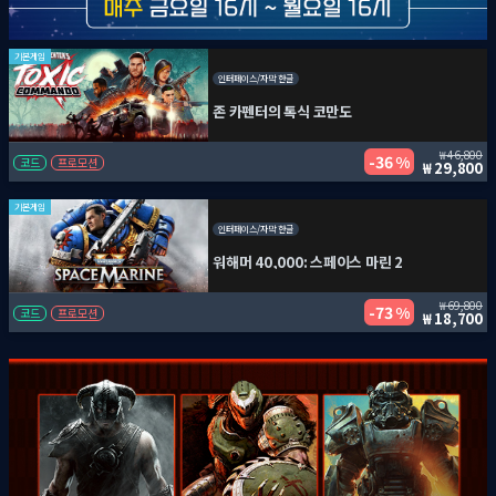
기본게임
인터페이스/자막 한글
존 카펜터의 톡식 코만도
46,800
36 %
코드
프로모션
29,800
기본게임
인터페이스/자막 한글
워해머 40,000: 스페이스 마린 2
69,800
73 %
코드
프로모션
18,700