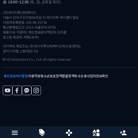
금: 10:00~12:00
(토, 일, 공휴일 휴무)
(주)에이치투인터렉티브
서울시 강서구 강서로56가길 35 에이치투 아이앤티 빌딩
사업자등록번호: 206-86-35756
통신판매업신고: 2013-서울강서-0758
대표이사: 허준하 | 개인정보관리책임자: 김지훈
호스팅 제공자: 카페24(주)
다이렉트 게임즈는 (주)에이치투인터렉티브에서 운영하는
공식 디지털 스토어입니다.
© H2 Interactive Co., Ltd. All rights reserved.
개인정보처리방침
이용약관
청소년보호정책
환불정책
회사소개
사업자정보확인