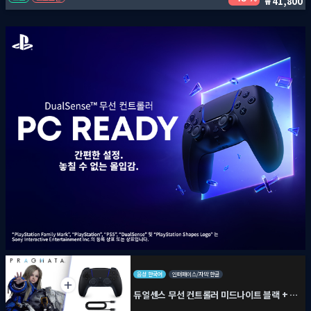
41,800
음성 한국어
인터페이스/자막 한글
듀얼센스 무선 컨트롤러 미드나이트 블랙 + PC용 USB 케이블 + 프래그마타