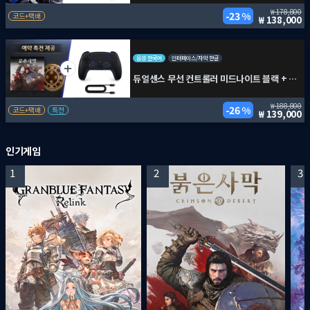
178,800
23 %
코드+택배
138,000
음성 한국어
인터페이스/자막 한글
듀얼센스 무선 컨트롤러 미드나이트 블랙 + PC용 USB 케이블 + 붉은사막
188,800
26 %
코드+택배
특전
139,000
인기게임
1
2
3