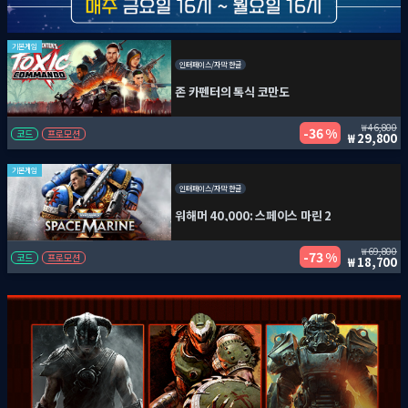
기본게임
인터페이스/자막 한글
존 카펜터의 톡식 코만도
46,800
36 %
코드
프로모션
29,800
기본게임
인터페이스/자막 한글
워해머 40,000: 스페이스 마린 2
69,800
73 %
코드
프로모션
18,700