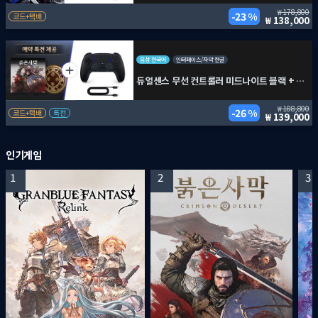
178,800
23 %
코드+택배
138,000
음성 한국어
인터페이스/자막 한글
듀얼센스 무선 컨트롤러 미드나이트 블랙 + PC용 USB 케이블 + 붉은사막
188,800
26 %
코드+택배
특전
139,000
인기게임
1
2
3