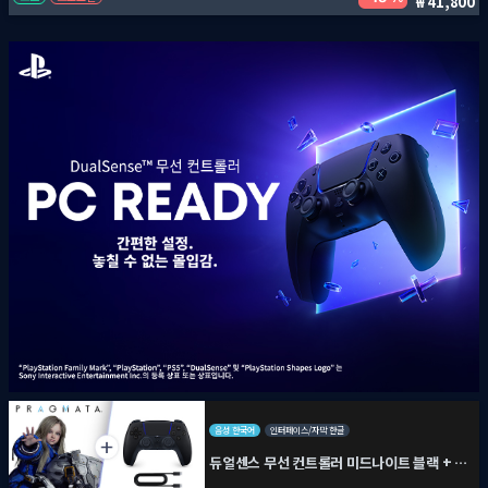
41,800
음성 한국어
인터페이스/자막 한글
듀얼센스 무선 컨트롤러 미드나이트 블랙 + PC용 USB 케이블 + 프래그마타