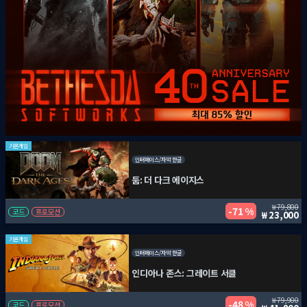
기본게임
인터페이스/자막 한글
둠: 더 다크 에이지스
79,800
71 %
코드
프로모션
23,000
기본게임
인터페이스/자막 한글
인디아나 존스: 그레이트 서클
79,900
48 %
코드
프로모션