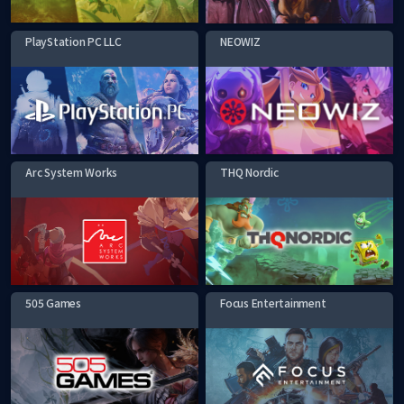
PlayStation PC LLC
NEOWIZ
Arc System Works
THQ Nordic
505 Games
Focus Entertainment