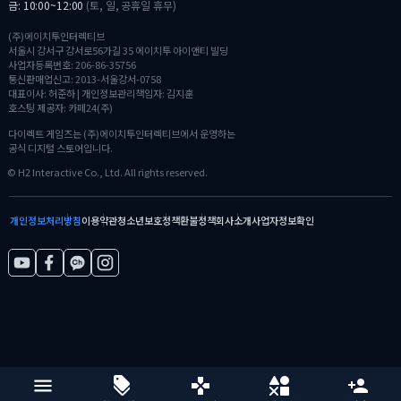
금: 10:00~12:00
(토, 일, 공휴일 휴무)
(주)에이치투인터렉티브
서울시 강서구 강서로56가길 35 에이치투 아이앤티 빌딩
사업자등록번호: 206-86-35756
통신판매업신고: 2013-서울강서-0758
대표이사: 허준하 | 개인정보관리책임자: 김지훈
호스팅 제공자: 카페24(주)
다이렉트 게임즈는 (주)에이치투인터렉티브에서 운영하는
공식 디지털 스토어입니다.
© H2 Interactive Co., Ltd. All rights reserved.
개인정보처리방침
이용약관
청소년보호정책
환불정책
회사소개
사업자정보확인