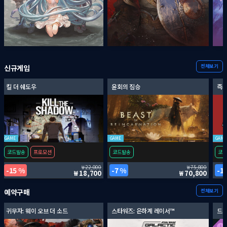
전체보기
신규게임
킬 더 쉐도우
윤회의 짐승
즉시
GAME
GAME
GAME
코드발송
프로모션
코드발송
코드
22,000
75,800
15 %
7 %
1
18,700
70,800
전체보기
예약구매
귀무자: 웨이 오브 더 소드
스타워즈: 은하계 레이서™
드래