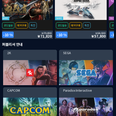
GAME
GAME
DLC
코드발송
예약구매
특전
코드발송
예약구매
특전
코드
79,800
64,500
10 %
10 %
1
71,820
57,800
퍼블리셔 안내
2K
SEGA
CAPCOM
Paradox Interactive