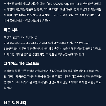
서바이벌 호러의 새로운 기원을 여는 「BIOHAZARD requiem」. FBI 분석관인 그레이
스와 함께 체험하는 전율하는 공포, 그리고 역전의 요원 레온과 함께 죽음에 맞서는 아찔
한 쾌감. 서로 대응하는 두 명의 게임 체험, 그리고 두 명을 중심으로 소용돌이치는 드라
마가 플레이어의 마음을 거칠게 뒤흔든다.
라쿤 시티
재앙과 절망의 도시에, 다시금.
미국 중서부의 도시이자 세계적인 제약 회사 엄브렐러의 본사가 있었던 도시.
1998년 도시에 좀비가 창궐하면서 사건의 신속한 수습을 위해 정부는 '멸균작전', 즉 도
시에 대한 미사일 공격을 승인했지만, 그 진실을 오랫동안 은폐되어 왔다.
그레이스 애쉬크로프트
추리와 분석 등 전문 분야에 관해서 뛰어난 집중력과 통찰력을 발휘하는 FBI 정보 분석
관. 어머니의 죽음은 그녀의 마음에 큰 상처를 주었고, 내향적이고 묵묵히 일에 몰두하는
성격이 되었다. 폐허가 된 호텔에서 일어난 변사체 사건을 조사하기 위해 홀로 현장으로
향한다.
레온 S. 케네디