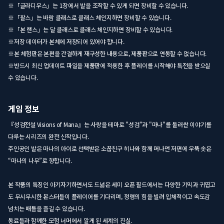
※「글라디우스」는 1장에서 발을 조작할 수 있게 되면 장비할 수 있습니다.
※「팔스」는 바람 클래스로 클래스 체인지하면 장비할 수 있습니다.
※「본 랜스」는 달 클래스로 클래스 체인지하면 장비할 수 있습니다.
※저장 데이터가 본체에 저장되어 있어야 합니다.
※본 체험판은 본편을 간결하게 재구성한 내용으로, 제품판으로 연동할 수 없습니다.
※반드시 최신 업데이트 파일을 제품판에 적용한 후 플레이를 시작해야 특전을 받으실
수 있습니다.
게임 정보
『성검전설 Visions of Mana』는 사랑을 테마로 "성검"과 "마나"를 둘러싼 이야기를
다루는 시리즈의 완전 신작입니다.
주인공인 발은 마나의 아이로 선택받은 소꿉친구 히나와 함께 머나먼 저편에 우뚝 솟은
“마나의 나무”로 향합니다.
본 작품의 특징인 아기자기하면서도 드넓은 세미 오픈 필드에서는 다양한 기믹과 귀엽고
도 무시무시한 몬스터들이 플레이어를 기다리며, 정령의 힘을 빌려 입체적이고 속도감
넘치는 배틀을 즐길 수 있습니다.
동료들과 함께한 모험 너머에서 알게 된 세계의 진실.