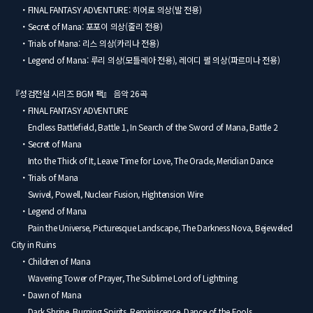
・FINAL FANTASY ADVENTURE: 히어로 의상(발 전용)
・Secret of Mana: 포포이 의상(줄리 전용)
・Trials of Mana: 리스 의상(카리나 전용)
・Legend of Mana: 루리 의상(모틀레아 전용), 레이디 펄 의상(파르미나 전용)
『성검전설 시리즈 BGM 팩』 음악 26곡
・FINAL FANTASY ADVENTURE
Endless Battlefield, Battle 1, In Search of the Sword of Mana, Battle 2
・Secret of Mana
Into the Thick of It, Leave Time for Love, The Oracle, Meridian Dance
・Trials of Mana
Swivel, Powell, Nuclear Fusion, Hightension Wire
・Legend of Mana
Pain the Universe, Picturesque Landscape, The Darkness Nova, Bejeweled
City in Ruins
・Children of Mana
Wavering Tower of Prayer, The Sublime Lord of Lightning
・Dawn of Mana
Dark Shrine, Burning Spirits, Reminiscence, Dance of the Fools