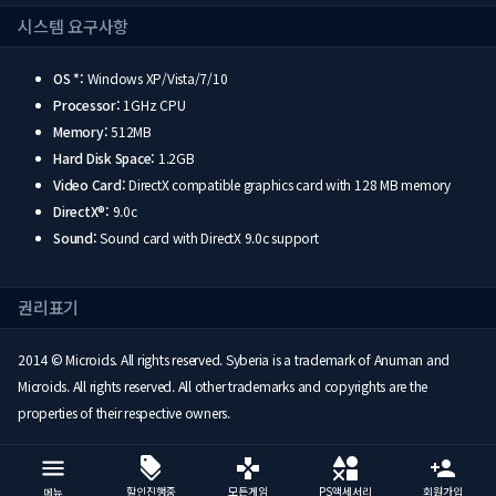
시스템 요구사항
OS *:
Windows XP/Vista/7/10
Processor:
1GHz CPU
Memory:
512MB
Hard Disk Space:
1.2GB
Video Card:
DirectX compatible graphics card with 128 MB memory
DirectX®:
9.0c
Sound:
Sound card with DirectX 9.0c support
권리표기
2014 © Microids. All rights reserved. Syberia is a trademark of Anuman and
Microids. All rights reserved. All other trademarks and copyrights are the
properties of their respective owners.
할인진행중
모든게임
PS액세서리
회원가입
메뉴