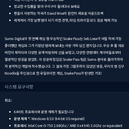
정교한 수집품을 찾아 구석구석 돌아다녀 보세요
팬들이 사랑하는 작곡가 David Wise의 완전히 새로운 사운드트랙
세계에서 가장 날쌘 뱀이 되기 위한 경쟁, 타임 트라이얼 모드 잠금 해제 가능
Sumo Digital의 첫 번째 게임 잼 우승작인 Snake Pass는 Seb Liese가 어릴 적에 가장
좋아했던 게임과 그가 키웠던 뱀에게 보내는 사랑 가득 담긴 편지입니다. 우승 후 풀 데모
버전이 제작되어 다양한 공개 박람회에 선을 보였고, 다양한 연령대의 게이머들로부터
열광적인 반응을 받았죠. 이 성공에 힘입은 Snake Pass 팀은 Sumo 본사로 돌아가자마
자 본격적인 개발에 착수했습니다. 그 결과 가장 그럴듯하지 않았던 영웅, 우리의 뱀 친구
Noodle을 주인공으로 한 유일무이한 게임, Snake Pass가 탄생한 거죠!
시스템 요구사항
최소:
64비트 프로세서와 운영 체제가 필요합니다
운영 체제 *:
Windows 8/10 (64-bit OS required)
프로세서:
Intel Core i5-750 2.68Ghz / AMD II x4 945 3.0Ghz or equivalent