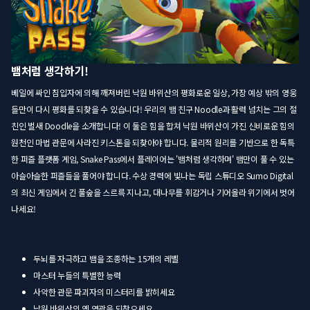
뱀처럼 생각하기!
베일에 싸인 침입자에 의해 깨져버린 낙원 바위산의 평화로운 일상, 가장 예상 밖의 영웅
들만이 다시 평화를 되찾을 수 있습니다! 우리의 뱀 친구 Noodle과 활력 넘치는 그의 절
친인 벌새 Doodle을 소개합니다! 이 둘은 힘을 합쳐 낙원 바위산이 가진 신비로운 힘의
원천인 마법 관문에 사라진 키스톤을 되찾아야 합니다. 물리적 원리를 기반으로 한 독특
한 퍼즐 플랫폼 게임, Snake Pass에서 플레이어는 '뱀처럼 생각하며' 뱀만이 풀 수 있는
아슬아슬한 퍼즐들을 풀어야 합니다. 수상 경력에 빛나는 독립 스튜디오 Sumo Digital
의 최신 게임에서 긴 풀숲을 스르륵 지나고, 대나무를 휘감거나 기어올라 위기에서 벗어
나세요!
두뇌를 자극하고 뱀을 조종하는 15개의 레벨
마스터 누들의 특별한 능력
사악한 관문 파괴자의 미스터리를 밝히세요
낙원 바위산의 옛 영광을 되찾으세요