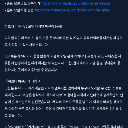
• 홀로 모델 코드 등록하기:
https://xr-marketplace.com/ko/redeem/input
• 홀로 모델 사용 방법:
https://xr-marketplace.com/ko/holomodels/play
하츠네 미쿠 - V2 모델 디지털 피규어 등장!
디지털 피규어 서비스 '홀로 모델'은 애니메이션 및 게임의 공식 캐릭터를 디지털 피규어
로 감상할 수 있는 서비스입니다.
스마트폰과 MR 기기 등을 활용하여 홀로 모델 본체 캐릭터의 표정과 포즈, 사이즈를 자
유롭게 변경하여 실내에 배치할 수 있습니다. 또한, 실외에서의 기념 촬영, 성지순례 등
원하시는 곳에서 이용하실 수 있습니다.
『하츠네 미쿠』에 대하여
크립톤 퓨처 미디어가 개발한 가사와 멜로디를 입력하여 누구나 노래할 수 있는 '소프트
웨어'입니다. 수많은 창작자가 '하츠네 미쿠'로 음악을 제작하고 인터넷에 공개하면서, 단
숨에 큰 무브먼트로 발전했습니다. ‘캐릭터’로서도 주목을 받으며, 이제는 버추얼 싱어로
서 다양한 굿즈 출시와 라이브 공연 등 다방면으로 활약을 펼치며 전 세계에서 인기를 얻
고 있습니다.
※'카가미네 린', '카가미네 렌', '메구리네 루카', 'MEIKO', 'KAITO' 역시 크립톤 퓨처 미디