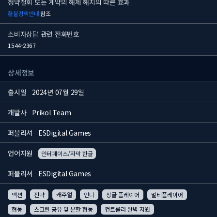
청약철회 또는 계약의 해제 해지의 따른 효과
환불정책안내
참조
소비자상담 관련 전화번호
1544-2367
상세정보
출시일
2024년 07월 29일
개발사
Prikol Team
퍼블리셔
ESDigital Games
언어지원
인터페이스/자막 한글
퍼블리셔
ESDigital Games
액션
전략
캐주얼
인디
싱글 플레이어
멀티플레이어
협동
스크린 공유 및 분할 협동
컨트롤러 완벽 지원