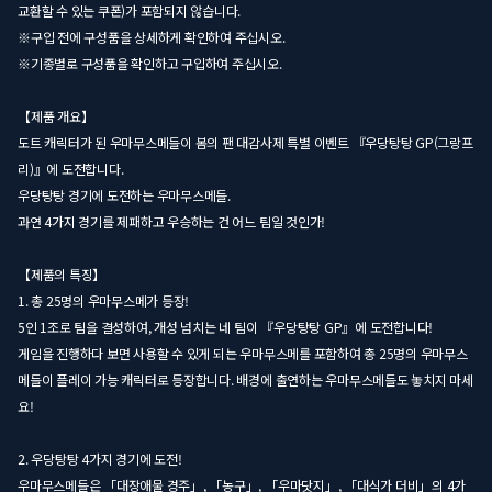
교환할 수 있는 쿠폰)가 포함되지 않습니다.
※구입 전에 구성품을 상세하게 확인하여 주십시오.
※기종별로 구성품을 확인하고 구입하여 주십시오.
【제품 개요】
도트 캐릭터가 된 우마무스메들이 봄의 팬 대감사제 특별 이벤트 『우당탕탕 GP(그랑프
리)』에 도전합니다.
우당탕탕 경기에 도전하는 우마무스메들.
과연 4가지 경기를 제패하고 우승하는 건 어느 팀일 것인가!
【제품의 특징】
1. 총 25명의 우마무스메가 등장!
5인 1조로 팀을 결성하여, 개성 넘치는 네 팀이 『우당탕탕 GP』에 도전합니다!
게임을 진행하다 보면 사용할 수 있게 되는 우마무스메를 포함하여 총 25명의 우마무스
메들이 플레이 가능 캐릭터로 등장합니다. 배경에 출연하는 우마무스메들도 놓치지 마세
요!
2. 우당탕탕 4가지 경기에 도전!
우마무스메들은 「대장애물 경주」, 「농구」, 「우마닷지」, 「대식가 더비」의 4가