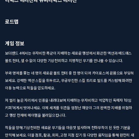
로드맵
게임 정보
보더랜드 4에서는 무자비한 폭군이 지배하는 새로운 행성에서 화끈한 액션과 배드애스
볼트 헌터, 셀 수 없이 다양한 기상천외하고 치명적인 무기를 만나볼 수 있습니다.
부와 명예를 쫓는 네 명의 새로운 볼트 헌터 중 한 명이 되어 카이로스에 온몸으로 부딪혀
보세요. 강력한 액션 스킬을 휘두르고, 무궁무진한 스킬 트리로 빌드를 커스텀해 화려한
이동 능력으로 적들을 압도하세요.
저 멀리 높은 자리에서 민중을 내려다보며 지배하는 무자비하고 억압적인 독재자 '타임
키퍼'에게서 벗어나세요. 이제 세계를 뒤흔들 엄청난 재앙이 그의 완벽한 지배를 위협하
고 행성 전체에 메이햄을 불러일으킵니다.
적들을 향해 기상천외한 새로운 무기들을 마음껏 발사하며 천하무적이 된 듯한 기분을
만끽해 보세요. 더블 점프, 활공, 회피, 고정 지점 잡기 등 다양한 움직임을 통해 완전히 새