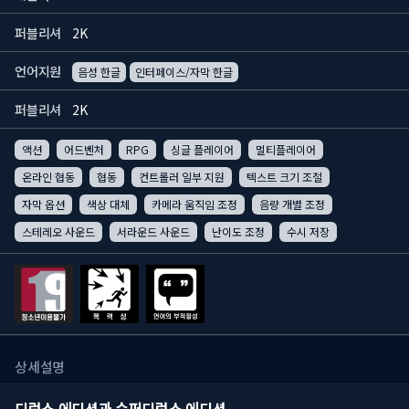
퍼블리셔
2K
언어지원
음성 한글
인터페이스/자막 한글
퍼블리셔
2K
액션
어드벤처
RPG
싱글 플레이어
멀티플레이어
온라인 협동
협동
컨트롤러 일부 지원
텍스트 크기 조절
자막 옵션
색상 대체
카메라 움직임 조정
음량 개별 조정
스테레오 사운드
서라운드 사운드
난이도 조정
수시 저장
상세설명
디럭스 에디션과 슈퍼디럭스 에디션