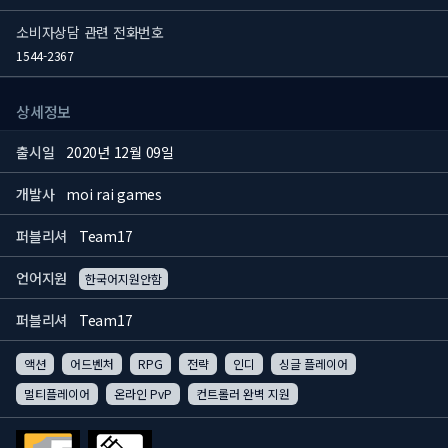
소비자상담 관련 전화번호
1544-2367
상세정보
출시일
2020년 12월 09일
개발사
moi rai games
퍼블리셔
Team17
언어지원
한국어지원안함
퍼블리셔
Team17
액션
어드벤처
RPG
전략
인디
싱글 플레이어
멀티플레이어
온라인 PvP
컨트롤러 완벽 지원