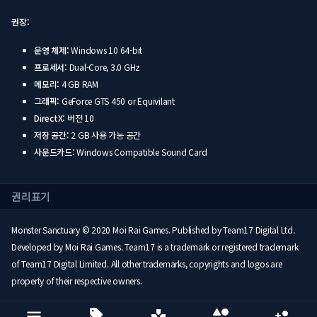
권장:
운영 체제:
Windows 10 64-bit
프로세서:
Dual-Core, 3.0 GHz
메모리:
4 GB RAM
그래픽:
GeForce GTS 450 or Equivilant
DirectX:
버전 10
저장 공간:
2 GB 사용 가능 공간
사운드카드:
Windows Compatible Sound Card
권리표기
Monster Sanctuary © 2020 Moi Rai Games. Published by Team17 Digital Ltd.
Developed by Moi Rai Games. Team17 is a trademark or registered trademark
of Team17 Digital Limited. All other trademarks, copyrights and logos are
property of their respective owners.