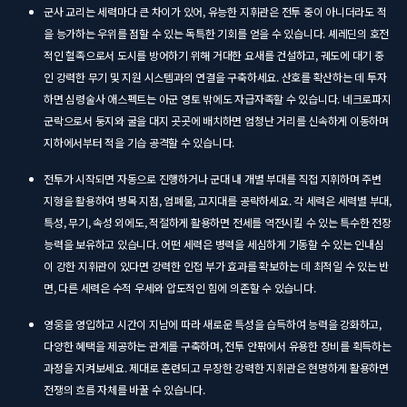
군사 교리는 세력마다 큰 차이가 있어, 유능한 지휘관은 전투 중이 아니더라도 적
을 능가하는 우위를 점할 수 있는 독특한 기회를 얻을 수 있습니다. 셰레딘의 호전
적인 혈족으로서 도시를 방어하기 위해 거대한 요새를 건설하고, 궤도에 대기 중
인 강력한 무기 및 지원 시스템과의 연결을 구축하세요. 산호를 확산하는 데 투자
하면 심령술사 애스펙트는 아군 영토 밖에도 자급자족할 수 있습니다. 네크로파지
군락으로서 둥지와 굴을 대지 곳곳에 배치하면 엄청난 거리를 신속하게 이동하며
지하에서부터 적을 기습 공격할 수 있습니다.
전투가 시작되면 자동으로 진행하거나 군대 내 개별 부대를 직접 지휘하며 주변
지형을 활용하여 병목 지점, 엄폐물, 고지대를 공략하세요. 각 세력은 세력별 부대,
특성, 무기, 속성 외에도, 적절하게 활용하면 전세를 역전시킬 수 있는 특수한 전장
능력을 보유하고 있습니다. 어떤 세력은 병력을 세심하게 기동할 수 있는 인내심
이 강한 지휘관이 있다면 강력한 인접 부가 효과를 확보하는 데 최적일 수 있는 반
면, 다른 세력은 수적 우세와 압도적인 힘에 의존할 수 있습니다.
영웅을 영입하고 시간이 지남에 따라 새로운 특성을 습득하여 능력을 강화하고,
다양한 혜택을 제공하는 관계를 구축하며, 전투 안팎에서 유용한 장비를 획득하는
과정을 지켜보세요. 제대로 훈련되고 무장한 강력한 지휘관은 현명하게 활용하면
전쟁의 흐름 자체를 바꿀 수 있습니다.