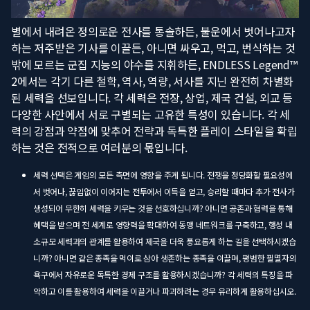
별에서 내려온 정의로운 전사를 통솔하든, 불운에서 벗어나고자
하는 저주받은 기사를 이끌든, 아니면 싸우고, 먹고, 번식하는 것
밖에 모르는 군집 지능의 야수를 지휘하든, ENDLESS Legend™
2에서는 각기 다른 철학, 역사, 역량, 서사를 지닌 완전히 차별화
된 세력을 선보입니다. 각 세력은 전장, 상업, 제국 건설, 외교 등
다양한 사안에서 서로 구별되는 고유한 특성이 있습니다. 각 세
력의 강점과 약점에 맞추어 전략과 독특한 플레이 스타일을 확립
하는 것은 전적으로 여러분의 몫입니다.
세력 선택은 게임의 모든 측면에 영향을 주게 됩니다. 전쟁을 정당화할 필요성에
서 벗어나, 끊임없이 이어지는 전투에서 이득을 얻고, 승리할 때마다 추가 전사가
생성되어 무한히 세력을 키우는 것을 선호하십니까? 아니면 공존과 협력을 통해
혜택을 받으며 전 세계로 영향력을 확대하여 동맹 네트워크를 구축하고, 행성 내
소규모 세력과의 관계를 활용하여 제국을 더욱 풍요롭게 하는 길을 선택하시겠습
니까? 아니면 같은 종족을 먹이로 삼아 생존하는 종족을 이끌며, 평범한 필멸자의
욕구에서 자유로운 독특한 경제 구조를 활용하시겠습니까? 각 세력의 특징을 파
악하고 이를 활용하여 세력을 이끌거나 파괴하려는 경우 유리하게 활용하십시오.