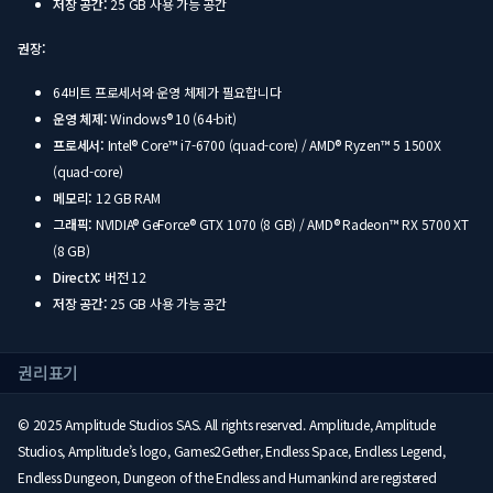
저장 공간:
25 GB 사용 가능 공간
권장:
64비트 프로세서와 운영 체제가 필요합니다
운영 체제:
Windows® 10 (64-bit)
프로세서:
Intel® Core™ i7-6700 (quad-core) / AMD® Ryzen™ 5 1500X
(quad-core)
메모리:
12 GB RAM
그래픽:
NVIDIA® GeForce® GTX 1070 (8 GB) / AMD® Radeon™ RX 5700 XT
(8 GB)
DirectX:
버전 12
저장 공간:
25 GB 사용 가능 공간
권리표기
© 2025 Amplitude Studios SAS. All rights reserved. Amplitude, Amplitude
Studios, Amplitude’s logo, Games2Gether, Endless Space, Endless Legend,
Endless Dungeon, Dungeon of the Endless and Humankind are registered