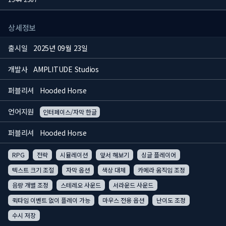
상세정보
출시일
2025년 09월 23일
개발사
AMPLITUDE Studios
퍼블리셔
Hooded Horse
언어지원
인터페이스/자막 한글
퍼블리셔
Hooded Horse
RPG
전략
시뮬레이션
앞서 해보기
싱글 플레이어
텍스트 크기 조절
자막 옵션
색상 대체
카메라 움직임 조정
음량 개별 조정
스테레오 사운드
서라운드 사운드
퀵타임 이벤트 없이 플레이 가능
마우스 전용 옵션
난이도 조정
수시 저장