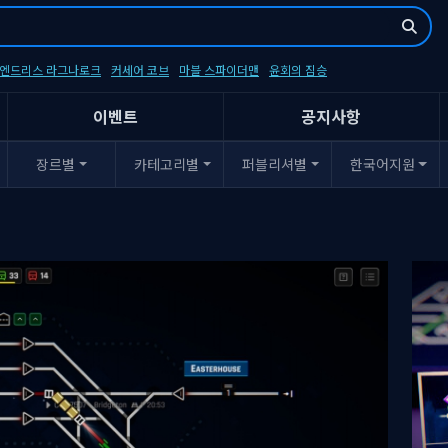
- 엔드리스 라그나로크
커세어 코브
마블 스파이더맨
윤회의 짐승
이벤트
공지사항
장르별
카테고리별
퍼블리셔별
한국어지원