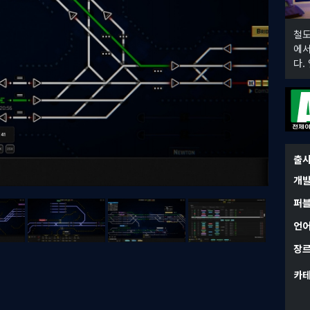
철도
에서
다.
출
개
퍼
언
장
카