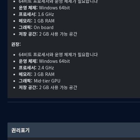
64비트 프로세서와 운영 체제가 필요합니다
커뮤니티에서 제작된 2천 가지 이상의 지도와 기본 레벨 에디터와 함께
운영 체제:
Windows 64bit
과 같은 철도망을 설계하거나, 유명한 환승역을 재창조하거나, 여러분
프로세서:
1.6 GHz
보십시오.
메모리:
1 GB RAM
현실의 도시들에서 영감을 받은 지도를 둘러보십시오.
그래픽:
On board
저장 공간:
2 GB 사용 가능 공간
다른 플레이어들에게 도전하여 최고 점수를 겨뤄보십시오.
권장:
열정적이고 창의적인 커뮤니티에 참여하십시오.
64비트 프로세서와 운영 체제가 필요합니다
운영 체제:
Windows 64bit
프로세서:
2.4 GHz
메모리:
3 GB RAM
그래픽:
Mid-tier GPU
저장 공간:
2 GB 사용 가능 공간
자, 뭘 망설이시나요? 지금 『철도관제 시뮬레이터』를 다운로드하고 
권리표기