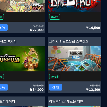
발송
코드발송
24,500
0 %
16,500
22,000
포인트 뮤지엄
브릿지 컨스트럭터 스튜디오
발송
코드발송
38,000
13,500
1 %
5 %
34,000
12,800
1 오퍼레이터
아일랜더스: 새로운 해안