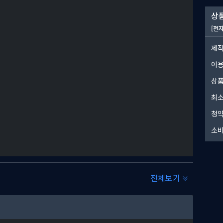
라면, 새로운 레벨에 대한 가능성은 무궁무진합니다! 여러분의 꿈
상품
의 창조물을 철도 매니아들로 이루어진 활기찬 커뮤니티에 공유해
[전
제작
이
상품
최소
청약
소비
여러분만의 궁극적인 철도망을 건설해 보세요!
전체보기