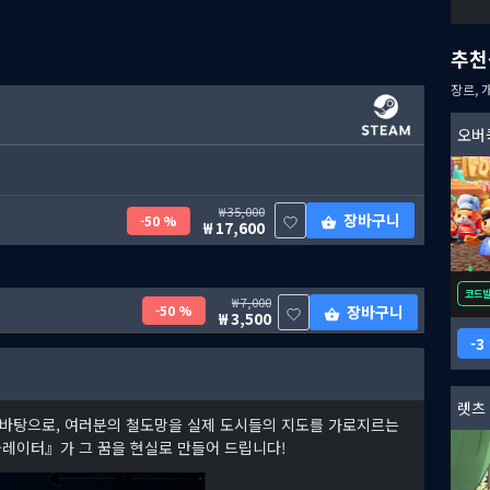
추천
장르, 
오버쿡
35,000
장바구니
50 %
17,600
코드
7,000
50 %
장바구니
3,500
3
렛츠
 바탕으로, 여러분의 철도망을 실제 도시들의 지도를 가로지르는
뮬레이터』가 그 꿈을 현실로 만들어 드립니다!