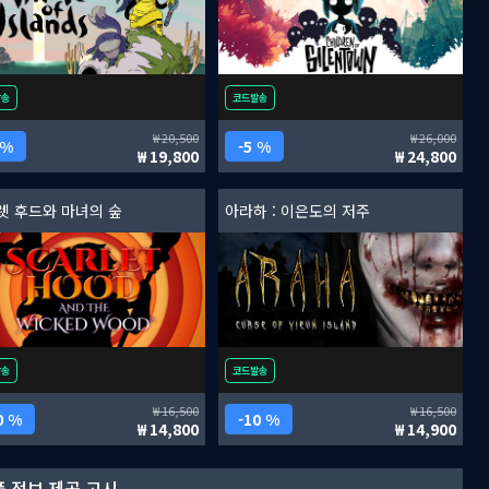
발송
코드발송
20,500
26,000
 %
5 %
19,800
24,800
렛 후드와 마녀의 숲
아라하 : 이은도의 저주
발송
코드발송
16,500
16,500
0 %
10 %
14,800
14,900
 정보 제공 고시