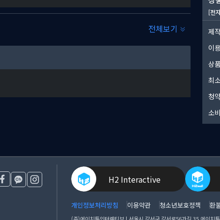
[전
전체보기
제작
이
상품
최소
청약
소비
H2 Interactive
개인정보처리방침
이용약관
청소년보호정책
환
(주)에이치투인터렉티브 | 서울시 강서구 강서로56가길 35 에이치투 아이