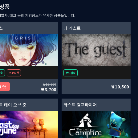
상품
개발사, 태그 등의 게임정보가 유사한 상품들입니다.
스
더 게스트
발송
프로모션
코드발송
16,500
8 %
10,500
3,700
트 데이 오브 준
라스트 캠프파이어