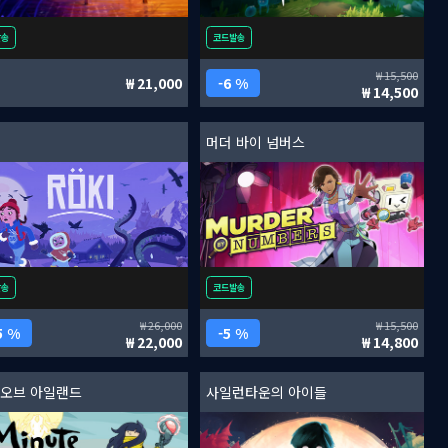
발송
코드발송
15,500
21,000
6 %
14,500
머더 바이 넘버스
발송
코드발송
26,000
15,500
5 %
5 %
22,000
14,800
 오브 아일랜드
사일런타운의 아이들