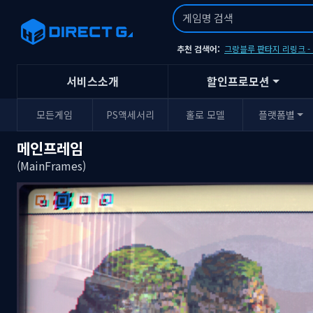
추천 검색어:
그랑블루 판타지 리링크 
서비스소개
할인프로모션
모든게임
PS액세서리
홀로 모델
플랫폼별
메인프레임
(MainFrames)