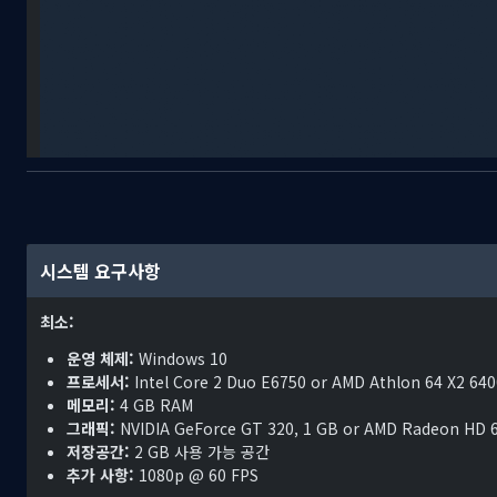
MainFrames
에서는 여러분은 플로피를 안내하게 됩니다. 그 과정에서
점프
하며 디지털 세계를 탐험합니다. 여러분이 탐험하게 될 모든 영역에
마련되어 있습니다.
차분한 사운드트랙
이 함께하는 게임에서 매력적인 
시스템 요구사항
현실로 돌아갈 마음이 들지 않을 것입니다.
최소:
운영 체제:
Windows 10
프로세서:
Intel Core 2 Duo E6750 or AMD Athlon 64 X2 64
메모리:
4 GB RAM
그래픽:
NVIDIA GeForce GT 320, 1 GB or AMD Radeon HD 6
저장공간:
2 GB 사용 가능 공간
추가 사항:
1080p @ 60 FPS