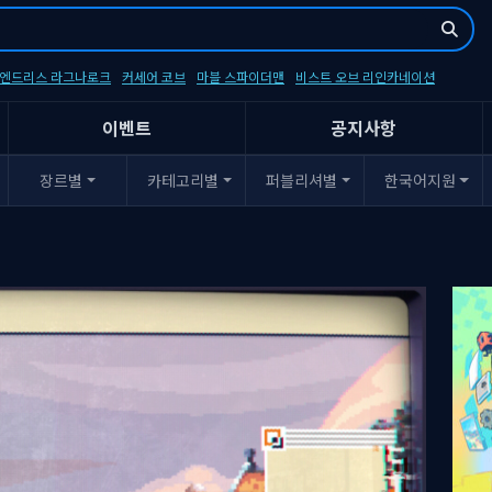
- 엔드리스 라그나로크
커세어 코브
마블 스파이더맨
비스트 오브 리인카네이션
이벤트
공지사항
장르별
카테고리별
퍼블리셔별
한국어지원