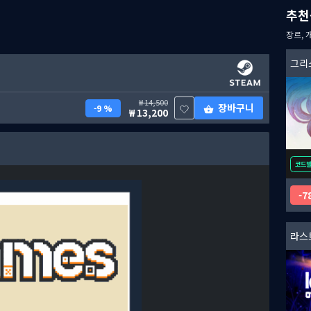
추천
장르, 
그리
14,500
장바구니
9 %
13,200
코드
7
라스