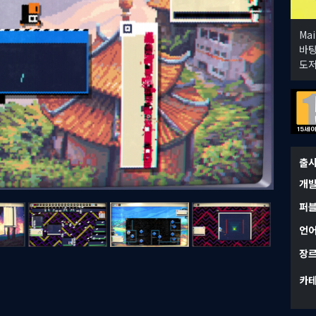
Ma
바탕
도저
출
개
퍼
언
장
카