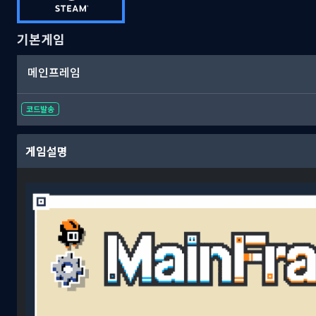
기본게임
메인프레임
코드발송
게임설명