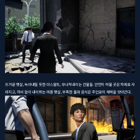
뜨거운 햇살, 녹아내릴 듯한 아스팔트, 무너져내리는 건물들. 안전히 머물 곳은 차례로 사
라지고, 자비 없이 내리쬐는 여름 햇살, 부족한 물과 음식은 주인공의 체력을 앗아간다.