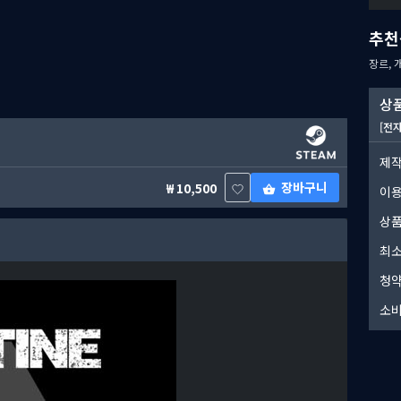
추천
장르, 
상품
[전
제작
장바구니
10,500
이
상품
최소
청약
소비