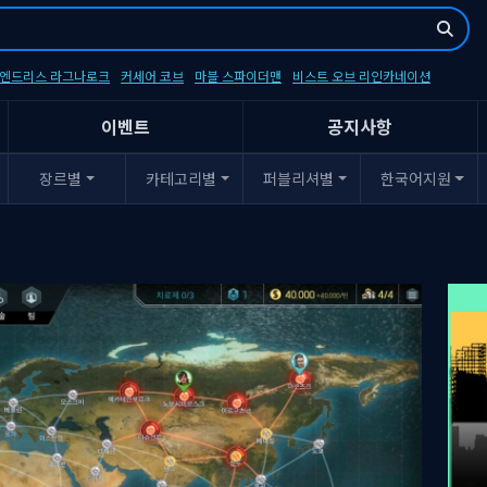
- 엔드리스 라그나로크
커세어 코브
마블 스파이더맨
비스트 오브 리인카네이션
이벤트
공지사항
장르별
카테고리별
퍼블리셔별
한국어지원