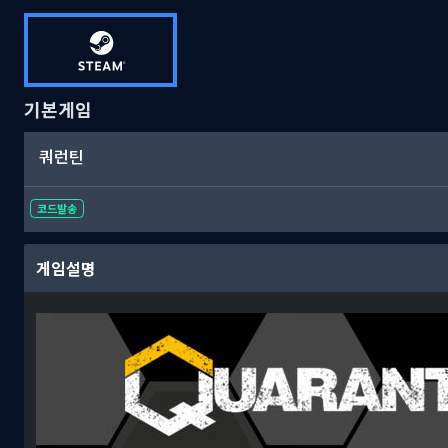
기본게임
쿼런틴
코드발송
게임설명