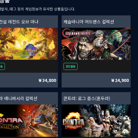
개발사, 태그 등의 게임정보가 유사한 상품들입니다.
전설 레전드 오브 마나
캐슬바니아 어드밴스 컬렉션
발송
코드발송
34,800
24,900
라 애니버서리 컬렉션
콘트라: 로그 콥스(혼두라)