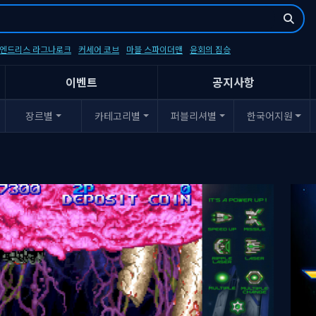
- 엔드리스 라그나로크
커세어 코브
마블 스파이더맨
윤회의 짐승
이벤트
공지사항
장르별
카테고리별
퍼블리셔별
한국어지원