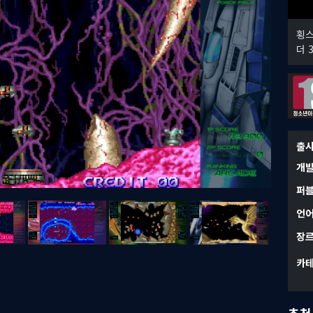
횡스
더 
출
개
퍼
언
장
카
추천