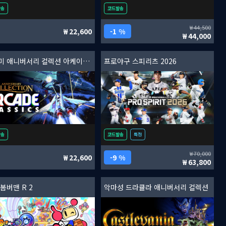
발송
코드발송
44,500
22,600
1 %
44,000
코나미 애니버서리 컬렉션 아케이드 클래식
프로야구 스피리츠 2026
발송
코드발송
특전
70,000
22,600
9 %
63,800
봄버맨 R 2
악마성 드라큘라 애니버서리 컬렉션