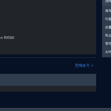
[전
제작
이
상품
최소
on RX560
청약
소비
전체보기