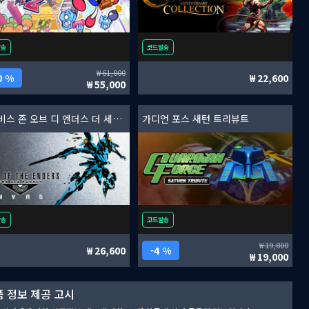
발송
코드발송
61,000
0 %
22,600
55,000
아누비스 존 오브 디 엔더스 더 세컨드 러너: 마스
가디언 포스 새턴 트리뷰트
발송
코드발송
19,800
26,600
4 %
19,000
 정보 제공 고시