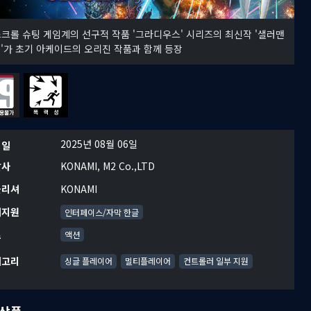
크롤 슈팅 게임계의 선구적 작품 '그라디우스' 시리즈의 최신작 '샐러맨
3'가 초기 아케이드의 오리진 작품과 함께 등장
2025년 08월 06일
시일
발사
KONAMI, M2 Co.,LTD
블리셔
KONAMI
어지원
인터페이스/자막 한글
르
액션
테고리
싱글 플레이어
멀티플레이어
컨트롤러 일부 지원
상품