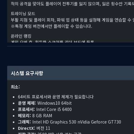
적의 공격을 맞아도 플레이어 전투기를 잃지 않으며, 잃은 횟수만 기록
트레이닝 모드
부활 지점 및 플레이 회차, 파워 업 상태 등을 설정해 게임을 연습할 수
※특정 게임 버전에서만 플레이할 수 있습니다.
온라인 랭킹
게임 오버 후, 획득한 스코어를 리더 보드에 등록
상위 랭킹에 들면 스코어 등록과 함께 리플레이 업로드
사운드 갤러리
각 타이틀의 오리지널 사운드트랙 및 기존 발매 CD에 수록된 어레인지 
시스템 요구사항
비주얼 갤러리
당시의 사용 설명서, 개발 자료 등 열람 가능
최소:
그라디우스 도감
64비트 프로세서와 운영 체제가 필요합니다
각 오리진 타이틀의 적 캐릭터와 스코어 확인 가능
운영 체제:
Windows10 64bit
그 외 각 게임 설정 화면에서 다양한 설정(기판의 DIP 스위치, 화면 필터
프로세서:
Intel Core i5 6400
메모리:
8 GB RAM
그래픽:
Intel HD Graphics 530 nVidia Geforce GT730
DirectX:
버전 11