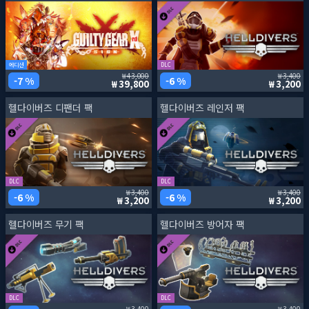
에디션
DLC
43,000
3,400
7 %
6 %
39,800
3,200
헬다이버즈 디팬더 팩
헬다이버즈 레인저 팩
DLC
DLC
3,400
3,400
6 %
6 %
3,200
3,200
헬다이버즈 무기 팩
헬다이버즈 방어자 팩
DLC
DLC
3,400
3,400