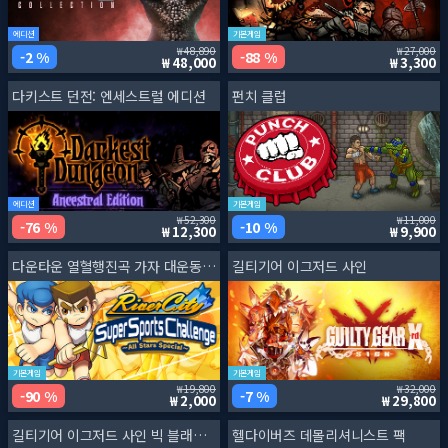
에디션
기본게임
48,890
27,000
2 %
88 %
48,000
3,300
다키스트 던전: 엔세스트럴 에디션
펀치 클럽
에디션
기본게임
52,300
11,000
76 %
10 %
12,300
9,900
다운타운 열혈행진곡 가자 대운동회 ~올스타 스페셜~
길티기어 이그저드 사인
기본게임
기본게임
19,800
32,000
90 %
7 %
2,000
29,800
길티기어 이그저드 사인 빅 블래스트 번들
헬다이버즈 데몰리셔니스트 팩