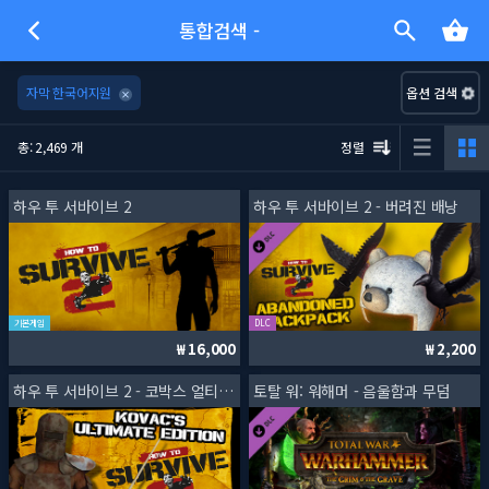
통합검색 -
자막 한국어지원
옵션 검색
총: 2,469 개
정렬
하우 투 서바이브 2
하우 투 서바이브 2 - 버려진 배낭
기본게임
DLC
16,000
2,200
하우 투 서바이브 2 - 코박스 얼티밋 에디션
토탈 워: 워해머 - 음울함과 무덤