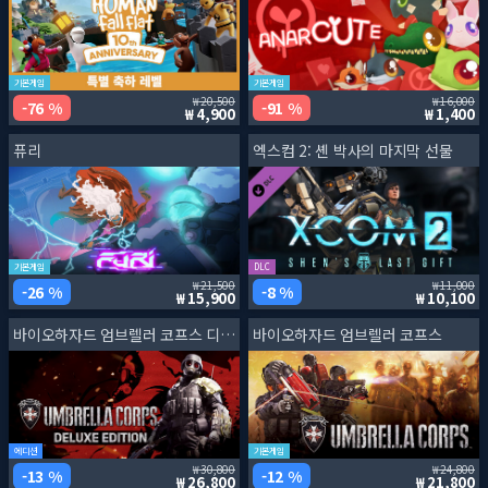
기본게임
기본게임
20,500
16,000
76 %
91 %
4,900
1,400
퓨리
엑스컴 2: 셴 박사의 마지막 선물
기본게임
DLC
21,500
11,000
26 %
8 %
15,900
10,100
바이오하자드 엄브렐러 코프스 디럭스 에디션
바이오하자드 엄브렐러 코프스
에디션
기본게임
30,800
24,800
13 %
12 %
26,800
21,800