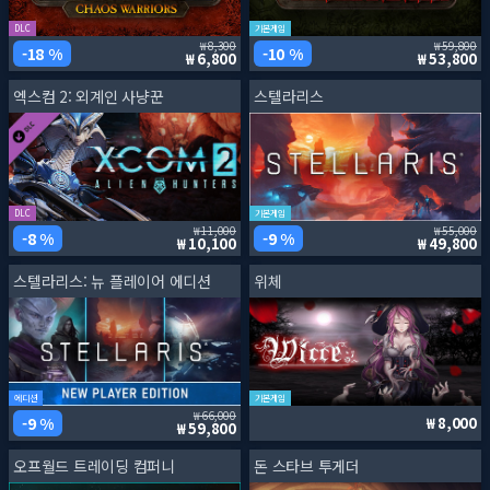
DLC
기본게임
8,300
59,800
18 %
10 %
6,800
53,800
엑스컴 2: 외계인 사냥꾼
스텔라리스
DLC
기본게임
11,000
55,000
8 %
9 %
10,100
49,800
스텔라리스: 뉴 플레이어 에디션
위체
에디션
기본게임
66,000
9 %
8,000
59,800
오프월드 트레이딩 컴퍼니
돈 스타브 투게더