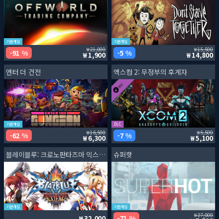
기본게임
기본게임
21,000
15,500
91 %
5 %
1,900
14,800
엔터 더 건전
엑스컴 2: 무정부의 후계자
기본게임
DLC
16,500
5,500
62 %
7 %
6,300
5,100
블레이블루: 크로노판타즈마 익스텐드
슈퍼핫
기본게임
기본게임
27,000
71 %
32,000