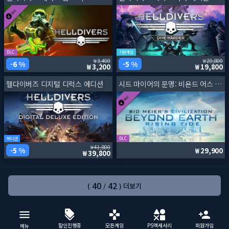
DLC
기본게임
3,400
20,800
6 %
5 %
3,200
19,800
헬다이버즈 디지털 디럭스 에디션
시드 마이어의 문명: 비욘드 어스 - 라이징 타이드
에디션
DLC
41,800
5 %
29,900
39,800
40
42
(
/
) 더보기
할인진행중
모든게임
PS액세서리
회원가입
메뉴