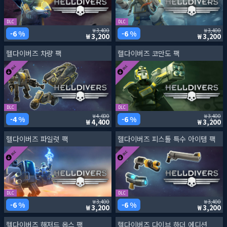
DLC
DLC
3,400
3,400
6 %
6 %
3,200
3,200
헬다이버즈 차량 팩
헬다이버즈 코만도 팩
DLC
DLC
4,600
3,400
4 %
6 %
4,400
3,200
헬다이버즈 파일럿 팩
헬다이버즈 피스톨 특수 아이템 팩
DLC
DLC
3,400
3,400
6 %
6 %
3,200
3,200
헬다이버즈 해저드 옵스 팩
헬다이버즈 다이브 하더 에디션