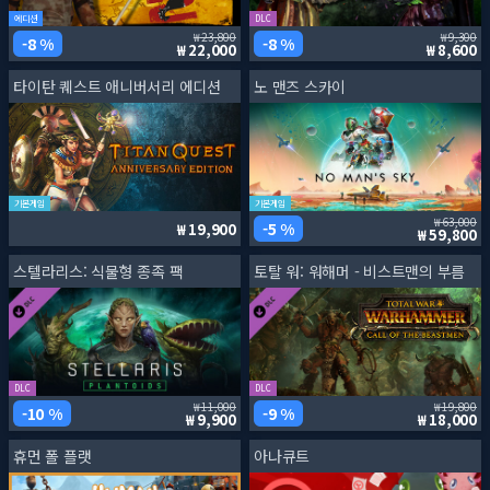
에디션
DLC
23,800
9,300
8 %
8 %
22,000
8,600
타이탄 퀘스트 애니버서리 에디션
노 맨즈 스카이
기본게임
기본게임
63,000
5 %
19,900
59,800
스텔라리스: 식물형 종족 팩
토탈 워: 워해머 - 비스트맨의 부름
DLC
DLC
11,000
19,800
10 %
9 %
9,900
18,000
휴먼 폴 플랫
아나큐트