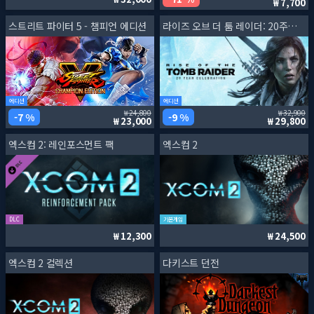
7,700
스트리트 파이터 5 - 챔피언 에디션
라이즈 오브 더 툼 레이더: 20주년 기념판
에디션
에디션
24,800
32,900
7 %
9 %
23,000
29,800
엑스컴 2: 레인포스먼트 팩
엑스컴 2
DLC
기본게임
12,300
24,500
엑스컴 2 컬렉션
다키스트 던전