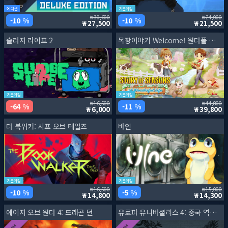
에디션
기본게임
30,600
24,000
10 %
10 %
27,500
21,500
슬러지 라이프 2
목장이야기 Welcome! 원더풀 라이프
기본게임
기본게임
16,500
44,800
64 %
11 %
6,000
39,800
더 북워커: 시프 오브 테일즈
바인
기본게임
기본게임
16,500
15,000
10 %
5 %
14,800
14,300
에이지 오브 원더 4: 드래곤 던
유로파 유니버셜리스 4: 중국 역사 강의