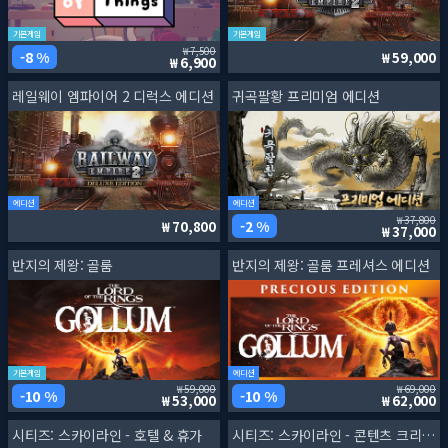
기본게임
기본게임
7,500
8 %
59,000
6,900
레일웨이 엠파이어 2 디럭스 에디션
귀곡팔황 프리미엄 에디션
에디션
에디션
37,800
2 %
70,800
37,000
반지의 제왕: 골룸
반지의 제왕: 골룸 프레셔스 에디션
기본게임
에디션
59,000
69,000
10 %
10 %
53,000
62,000
시티즈: 스카이라인 - 호텔 & 휴가
시티즈: 스카이라인 - 콘텐츠 크리에이터 팩: 브루클린 앤 퀸스