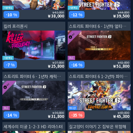
기본게임
기본게임
42,000
44,800
10 %
12 %
38,000
39,500
킬러 프리퀀시
스트리트 파이터 6 - 1년차 얼티메이트 패스
기본게임
DLC
27,800
61,800
7 %
16 %
25,800
51,800
스트리트 파이터 6 - 1년차 캐릭터 패스
스트리트 파이터 6 1-2년차 파이터즈 에디션
DLC
에디션
36,800
69,800
14 %
35 %
31,800
45,300
세계수의 미궁 1･2･3 HD 리마스터
길고양이 이야기 2: 집밖은 위험해