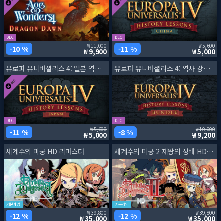
DLC
DLC
11,000
5,600
10 %
11 %
9,900
5,000
유로파 유니버셜리스 4: 일본 역사 강의
유로파 유니버셜리스 4: 역사 강의 번들
DLC
DLC
5,600
10,000
11 %
8 %
5,000
9,200
세계수의 미궁 HD 리마스터
세계수의 미궁 2 제왕의 성배 HD 리마스터
기본게임
기본게임
39,800
39,800
12 %
12 %
35,000
35,000