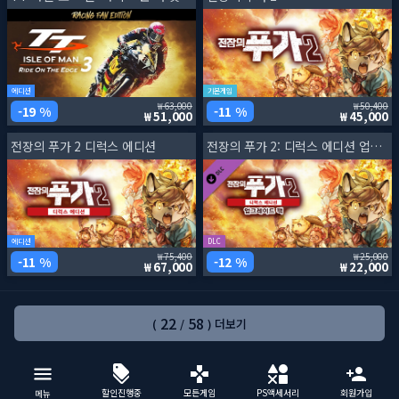
에디션
기본게임
63,000
50,400
19 %
11 %
51,000
45,000
전장의 푸가 2 디럭스 에디션
전장의 푸가 2: 디럭스 에디션 업그레이드 팩
에디션
DLC
75,400
25,000
11 %
12 %
67,000
22,000
22
58
(
/
) 더보기
할인진행중
모든게임
PS액세서리
회원가입
메뉴