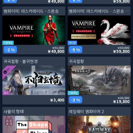
49,800
59,800
뱀파이어: 마스커레이드 - 스완송
뱀파이어: 마스커레이드 - 스완송 프리모겐 에디션
기본게임
에디션
51,000
63,000
2 %
5 %
49,800
59,800
귀곡팔황 - 불귀현경
귀곡팔황
DLC
기본게임
20,500
3 %
3,400
19,800
사물의 형태
레일웨이 엠파이어 2