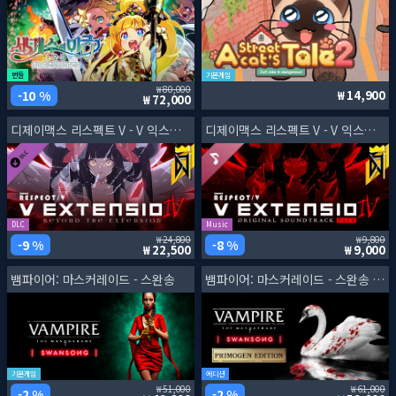
번들
기본게임
80,000
10 %
14,900
72,000
디제이맥스 리스펙트 V - V 익스텐션 4 팩
디제이맥스 리스펙트 V - V 익스텐션 4 오리지널 사운드트랙
DLC
Music
24,800
9,800
9 %
8 %
22,500
9,000
뱀파이어: 마스커레이드 - 스완송
뱀파이어: 마스커레이드 - 스완송 프리모겐 에디션
기본게임
에디션
51,000
61,000
2 %
2 %