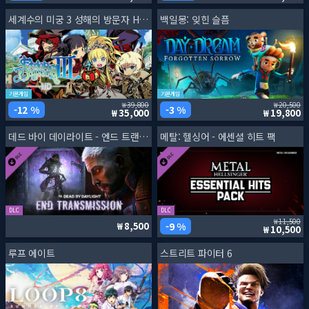
세계수의 미궁 3 성해의 방문자 HD 리마스터
백일몽: 잊힌 슬픔
기본게임
기본게임
39,800
20,500
12 %
3 %
35,000
19,800
데드 바이 데이라이트 - 엔드 트랜스미션 챕터
메탈: 헬싱어 - 에센셜 히트 팩
DLC
DLC
11,500
9 %
8,500
10,500
루프 에이트
스트리트 파이터 6