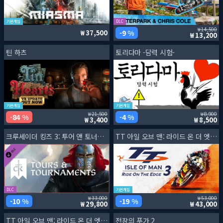
기본게임
DLC
14,500
9 %
37,500
13,200
틴 하츠
토리다마 -담력 시험-
기본게임
기본게임
21,500
8,900
84 %
4 %
3,400
8,500
크루세이더 킹즈 3: 투어 앤 토너먼트
TT 아일 오브 맨: 라이드 온 더 엣지 3
DLC
기본게임
33,000
53,000
10 %
19 %
29,800
43,000
TT 아일 오브 맨: 라이드 온 더 엣지 3 레이싱 팬 에디션
전장의 푸가 2