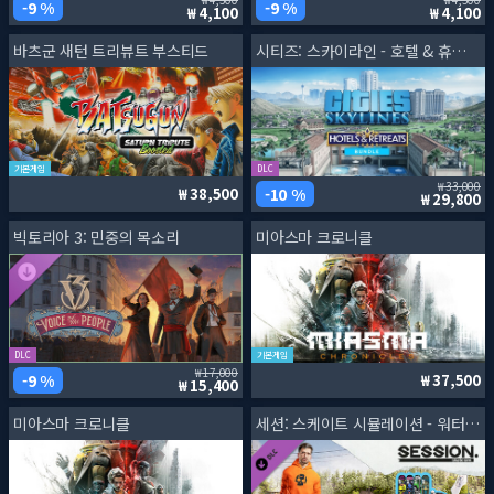
9 %
9 %
4,100
4,100
바츠군 새턴 트리뷰트 부스티드
시티즈: 스카이라인 - 호텔 & 휴가 번들
기본게임
DLC
33,000
10 %
38,500
29,800
빅토리아 3: 민중의 목소리
미아스마 크로니클
DLC
기본게임
17,000
9 %
37,500
15,400
미아스마 크로니클
세션: 스케이트 시뮬레이션 - 워터파크 & 크리스 콜