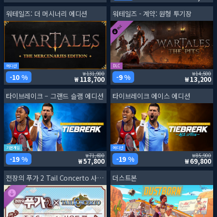
워테일즈: 더 머시너리 에디션
워테일즈 - 계약: 원형 투기장
에디션
DLC
131,900
14,500
10 %
9 %
118,700
13,200
타이브레이크 – 그랜드 슬램 에디션
타이브레이크 에이스 에디션
기본게임
에디션
71,600
85,900
19 %
19 %
57,800
69,800
전장의 푸가 2 Tail Concerto 사운드 팩
더스트본