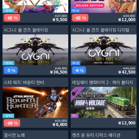
기본게임
에디션
27,000
34,400
65 %
65 %
9,500
12,000
시그니: 올 건즈 블레이징
시그니: 올 건즈 블레이징 디지털 디럭스 에디션
기본게임
에디션
38,600
45,100
5 %
6 %
36,500
42,500
스타 워즈: 바운티 헌터
레일웨이 엠파이어 2 - 하이 볼티지
기본게임
DLC
21,500
69 %
12,900
6,600
결시전 노래
캣츠 온 듀티 디럭스 에디션