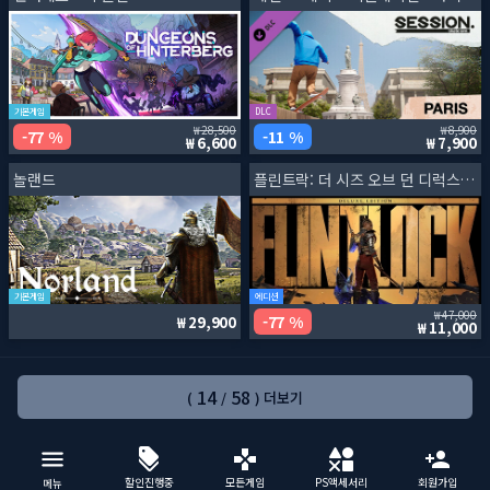
기본게임
DLC
28,500
8,900
77 %
11 %
6,600
7,900
놀랜드
플린트락: 더 시즈 오브 던 디럭스 에디션
기본게임
에디션
47,000
77 %
29,900
11,000
14
58
(
/
) 더보기
할인진행중
모든게임
PS액세서리
회원가입
메뉴