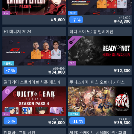
DLC
에디션
47,000
7 %
5,600
43,800
F1 매니저 2024
레디 오어 낫: 홈 인베이전
기본게임
DLC
37,500
7 %
12,800
34,800
길티기어 스트라이브 시즌 패스 4
쿠니츠가미: 패스 오브 더 가디스
DLC
기본게임
27,500
44,800
5 %
11 %
26,000
39,800
힌터베르그의 던전
세션: 스케이트 시뮬레이션 - 파리