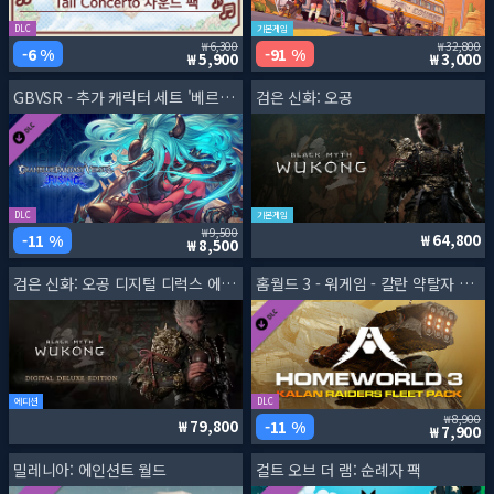
DLC
기본게임
6,300
32,800
6 %
91 %
5,900
3,000
GBVSR - 추가 캐릭터 세트 '베르수시아'
검은 신화: 오공
DLC
기본게임
9,500
11 %
64,800
8,500
검은 신화: 오공 디지털 디럭스 에디션
홈월드 3 - 워게임 - 칼란 약탈자 함대 팩
에디션
DLC
8,900
11 %
79,800
7,900
밀레니아: 에인션트 월드
컬트 오브 더 램: 순례자 팩