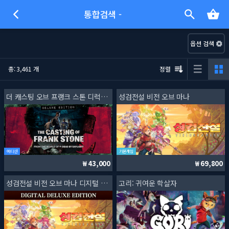
통합검색 -
옵션 검색
총: 3,461 개
정렬
더 캐스팅 오브 프랭크 스톤 디럭스 에디션
성검전설 비전 오브 마나
에디션
기본게임
43,000
69,800
성검전설 비전 오브 마나 디지털 디럭스 에디션
고리: 귀여운 학살자