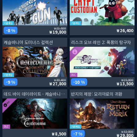
기본게임
기본게임
21,500
8 %
26,400
19,800
캐슬바니아 도미너스 컬렉션
리스크 오브 레인 2: 폭풍의 탐구자
기본게임
DLC
30,400
15,000
9 %
10 %
27,800
13,500
데드 바이 데이라이트 - 캐슬바니아 챕터
반지의 제왕: 모리아로의 귀환
DLC
기본게임
32,000
7 %
8,500
29,800