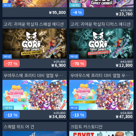
에디션
기본게임
23,760
4 %
95,800
23,760
고리: 귀여운 학살자 스페셜 에디션
고리: 귀여운 학살자 디럭스 에디션
에디션
에디션
29,400
42,500
77 %
70 %
6,900
12,800
우마무스메 프리티 더비 열혈 우당탕탕 대감사제!
우마무스메 프리티 더비 열혈 우당탕탕 대감사제! 스페셜 에디션
기본게임
에디션
39,800
54,800
13 %
13 %
34,800
47,800
스쿼럴 위드 어 건
크립트 커스토디안