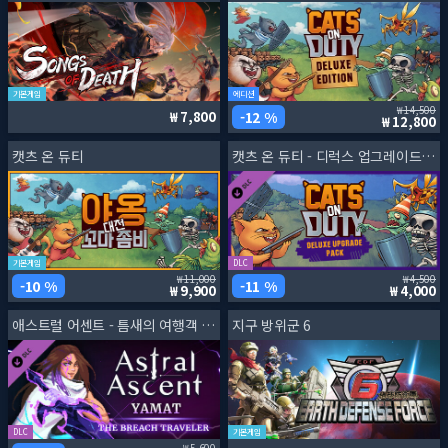
기본게임
에디션
14,500
12 %
7,800
12,800
캣츠 온 듀티
캣츠 온 듀티 - 디럭스 업그레이드 팩
기본게임
DLC
11,000
4,500
10 %
11 %
9,900
4,000
애스트럴 어센트 - 틈새의 여행객 야마트 DLC
지구 방위군 6
DLC
기본게임
5,600