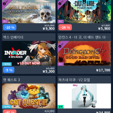
DLC
DLC
11,000
7,800
10 %
24 %
9,900
5,900
엑스 인베이더
던전스 4 - 더 굿, 더 배드 앤드 더 이블
기본게임
DLC
5,600
5 %
17,700
5,300
캣 퀘스트 3
하츠네 미쿠 - V2 모델
기본게임
본체
22,800
61 %
34,800