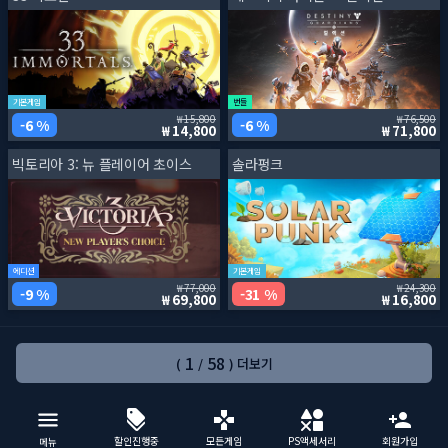
기본게임
번들
15,800
76,500
6 %
6 %
14,800
71,800
빅토리아 3: 뉴 플레이어 초이스
솔라펑크
에디션
기본게임
77,000
24,300
9 %
31 %
69,800
16,800
1
58
(
/
) 더보기
할인진행중
모든게임
PS액세서리
회원가입
메뉴