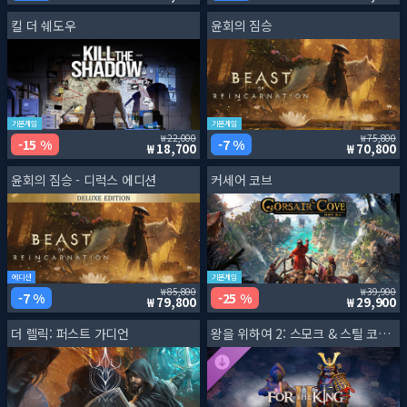
킬 더 쉐도우
윤회의 짐승
기본게임
기본게임
22,000
75,800
15 %
7 %
18,700
70,800
윤회의 짐승 - 디럭스 에디션
커세어 코브
에디션
기본게임
85,800
39,900
7 %
25 %
79,800
29,900
더 렐릭: 퍼스트 가디언
왕을 위하여 2: 스모크 & 스틸 코스메틱 팩