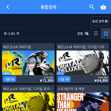
통합검색 -
옵션 검색
총: 3,461 개
정렬
페르소나4 리바이벌
페르소나4 리바이벌: 디지털 디럭스 에디션
기본게임
에디션
79,800
94,800
10 %
11 %
71,800
84,800
페르소나4 리바이벌: 디지털 프리미엄 에디션
스트레인저 댄 헤븐