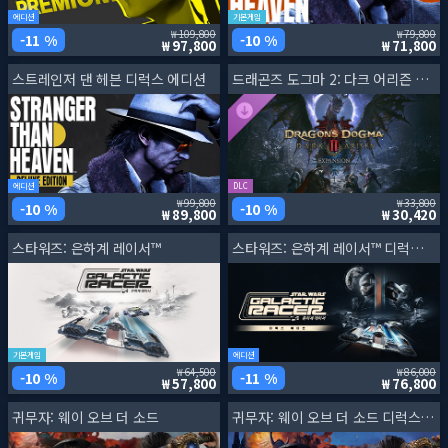
에디션
기본게임
109,800
79,800
11 %
10 %
97,800
71,800
스트레인저 댄 헤븐 디럭스 에디션
드래곤즈 도그마 2: 다크 어리즌 확장팩
에디션
DLC
99,800
33,800
10 %
10 %
89,800
30,420
스타워즈: 은하계 레이서™
스타워즈: 은하계 레이서™ 디럭스 에디션
기본게임
에디션
64,500
86,000
10 %
11 %
57,800
76,800
귀무자: 웨이 오브 더 소드
귀무자: 웨이 오브 더 소드 디럭스 에디션