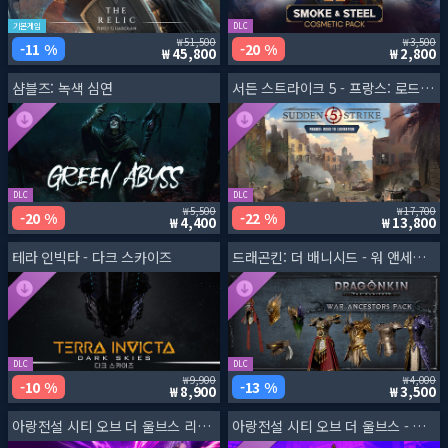
기본게임
DLC
51,500
3,500
11 %
20 %
45,800
2,800
샴블즈: 녹색 심연
서든 스트라이크 5 - 프랑스: 로드 투 리버레이션
DLC
DLC
5,500
17,700
20 %
22 %
4,400
13,800
테라 인빅타 - 다크 스카이즈
드래곤킨: 더 배니시드 - 워 앤세스터즈 팩
DLC
DLC
9,900
4,000
10 %
13 %
8,900
3,500
아랑전설 시티 오브 더 울브스 리벤지 에디션
아랑전설 시티 오브 더 울브스 - 시즌 패스 3