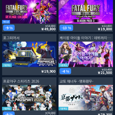
에디션
DLC
54,800
22,800
9 %
13 %
49,800
19,800
포그피어서
케이팝 아이돌 이야기 : 데뷔까지의 여정
기본게임
기본게임
22,400
4 %
19,900
21,500
프로야구 스피리츠 2026
교토 재너두 -앵화환무-
기본게임
기본게임
70,000
9 %
79,300