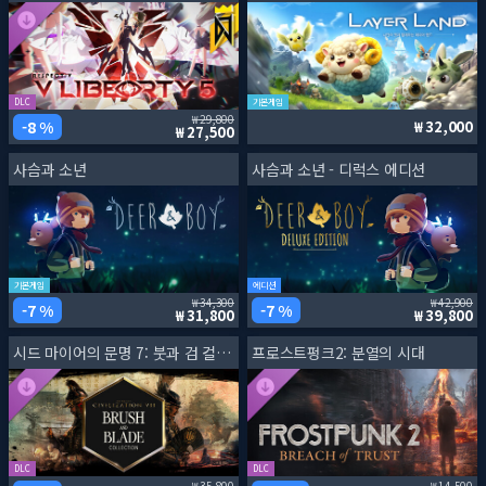
DLC
기본게임
29,800
8 %
32,000
27,500
사슴과 소년
사슴과 소년 - 디럭스 에디션
기본게임
에디션
34,300
42,900
7 %
7 %
31,800
39,800
시드 마이어의 문명 7: 붓과 검 컬렉션
프로스트펑크2: 분열의 시대
DLC
DLC
35,800
14,500