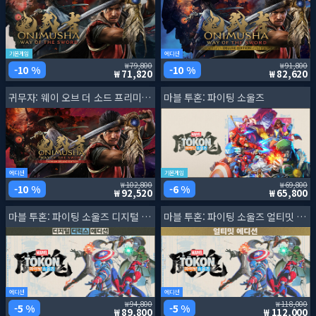
기본게임
에디션
79,800
91,800
10 %
10 %
71,820
82,620
귀무자: 웨이 오브 더 소드 프리미엄 디럭스 에디션
마블 투혼: 파이팅 소울즈
에디션
기본게임
102,800
69,800
10 %
6 %
92,520
65,800
마블 투혼: 파이팅 소울즈 디지털 디럭스 에디션
마블 투혼: 파이팅 소울즈 얼티밋 에디션
에디션
에디션
94,800
118,000
5 %
5 %
89,800
112,000