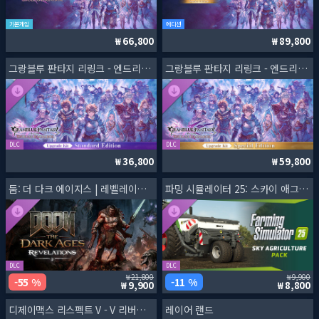
기본게임
에디션
66,800
89,800
그랑블루 판타지 리링크 - 엔드리스 라그나로크 업그레이드 키트 (스탠다드 에디션)
그랑블루 판타지 리링크 - 엔드리스 라그나로크 업그레이드 키트 (스페셜 에디션)
DLC
DLC
36,800
59,800
둠: 더 다크 에이지스 | 레벨레이션스
파밍 시뮬레이터 25: 스카이 애그리컬쳐 팩
DLC
DLC
21,800
9,900
55 %
11 %
9,900
8,800
디제이맥스 리스펙트 V - V 리버티 5 팩
레이어 랜드