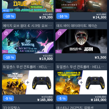
에디션
DLC
32,400
27,000
10 %
10 %
29,200
24,300
에이지 오브 원더 4: 시크릿 오브 더 아크메이지
데드 바이 데이라이트: 제이슨
DLC
DLC
22,000
10 %
5,500
19,800
듀얼센스 무선 컨트롤러 - HELLDIVERS 2 한정판 + 헬다이버즈 2
듀얼센스 무선 컨트롤러 - HELLDIVERS 2 한정판 + 헬다이버즈 2 슈퍼 시민 에디션
173,800
198,800
5 %
5 %
165,000
188,000
33 이모탈스
데스티니 가디언즈: 컬렉션