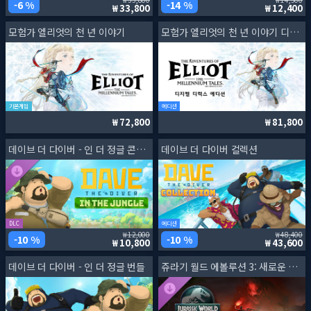
6 %
14 %
33,800
12,400
모험가 엘리엇의 천 년 이야기
모험가 엘리엇의 천 년 이야기 디지털 디럭스 에디션
기본게임
에디션
72,800
81,800
데이브 더 다이버 - 인 더 정글 콘텐츠 팩
데이브 더 다이버 컬렉션
DLC
에디션
12,000
48,400
10 %
10 %
10,800
43,600
데이브 더 다이버 - 인 더 정글 번들
쥬라기 월드 에볼루션 3: 새로운 시작 확장팩