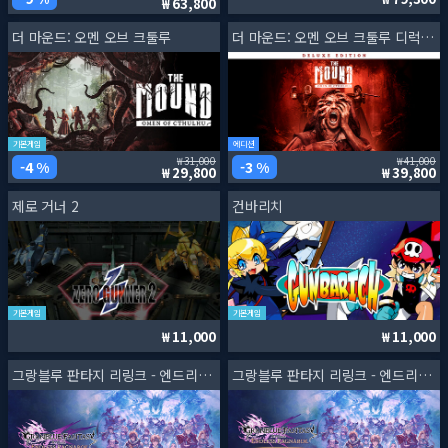
63,800
더 마운드: 오멘 오브 크툴루
더 마운드: 오멘 오브 크툴루 디럭스 에디션
기본게임
에디션
31,000
41,000
4 %
3 %
29,800
39,800
제로 거너 2
건바리치
기본게임
기본게임
11,000
11,000
그랑블루 판타지 리링크 - 엔드리스 라그나로크
그랑블루 판타지 리링크 - 엔드리스 라그나로크 스페셜 에디션