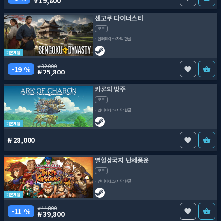
19,800
센고쿠 다이너스티
코드
인터페이스/자막 한글
기본게임
32,000
19 %
25,800
카론의 방주
코드
인터페이스/자막 한글
기본게임
28,000
열혈삼국지 난세풍운
코드
인터페이스/자막 한글
기본게임
44,800
11 %
39,800