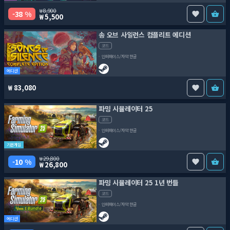
8,900
38 %
5,500
송 오브 사일런스 컴플리트 에디션
코드
인터페이스/자막 한글
에디션
83,080
파밍 시뮬레이터 25
코드
인터페이스/자막 한글
기본게임
29,800
10 %
26,800
파밍 시뮬레이터 25 1년 번들
코드
인터페이스/자막 한글
에디션