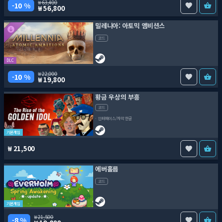
63,400
10 %
56,800
밀레니아: 아토믹 앰비션스
코드
DLC
22,000
10 %
19,800
황금 우상의 부흥
코드
인터페이스/자막 한글
기본게임
21,500
에버홀름
코드
기본게임
21,500
8 %