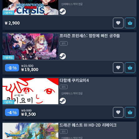
인터페이스/자막 한글
기본게임
2,900
프리즌 프린세스: 함정에 빠진 공주들
코드
기본게임
21,500
8 %
19,800
다함께 쿠키요미4
코드
인터페이스/자막 한글
기본게임
8,900
4 %
8,500
드래곤 퀘스트 III HD-2D 리메이크
코드
인터페이스/자막 한글