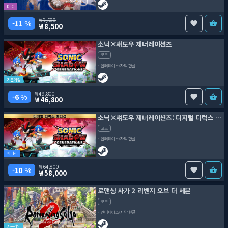
DLC
9,500
11 %
8,500
소닉×섀도우 제너레이션즈
코드
인터페이스/자막 한글
기본게임
49,800
6 %
46,800
소닉×섀도우 제너레이션즈: 디지털 디럭스 에디션
코드
인터페이스/자막 한글
에디션
64,800
10 %
58,000
로맨싱 사가 2 리벤지 오브 더 세븐
코드
인터페이스/자막 한글
기본게임