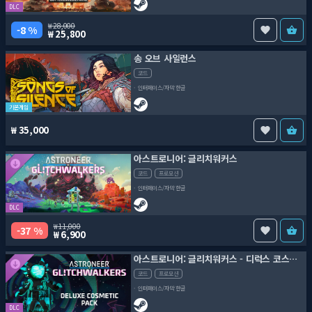
DLC
28,000
8 %
25,800
송 오브 사일런스
코드
인터페이스/자막 한글
기본게임
35,000
아스트로니어: 글리치워커스
코드
프로모션
인터페이스/자막 한글
DLC
11,000
37 %
6,900
아스트로니어: 글리치워커스 - 디럭스 코스메틱 팩
코드
프로모션
인터페이스/자막 한글
DLC