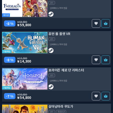
코드
인터페이스/자막 한글
에디션
64,800
8 %
59,800
휴먼 폴 플랫 VR
코드
인터페이스/자막 한글
기본게임
15,500
8 %
14,300
호라이즌 제로 던 리마스터
코드
인터페이스/자막 한글
기본게임
58,800
7 %
54,800
살아남아라 무도가
코드
프로모션