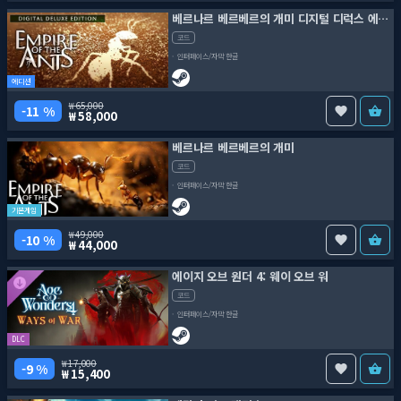
베르나르 베르베르의 개미 디지털 디럭스 에디션
코드
인터페이스/자막 한글
에디션
65,000
11 %
58,000
베르나르 베르베르의 개미
코드
인터페이스/자막 한글
기본게임
49,000
10 %
44,000
에이지 오브 원더 4: 웨이 오브 워
코드
인터페이스/자막 한글
DLC
17,000
9 %
15,400