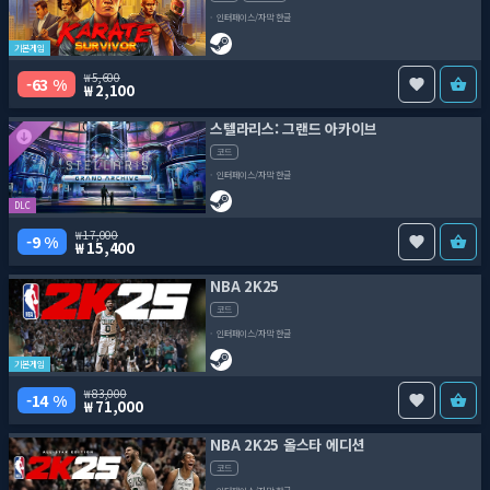
인터페이스/자막 한글
기본게임
5,600
63 %
2,100
스텔라리스: 그랜드 아카이브
코드
인터페이스/자막 한글
DLC
17,000
9 %
15,400
NBA 2K25
코드
인터페이스/자막 한글
기본게임
83,000
14 %
71,000
NBA 2K25 올스타 에디션
코드