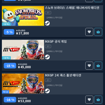
스노우 브라더스 스페셜: 애니버서리 에디션
코드
인터페이스/자막 한글
기본게임
39,800
5 %
37,800
MXGP 공식 게임
코드
인터페이스/자막 한글
기본게임
53,000
15 %
45,000
MXGP 24: 폭스 홀샷 에디션
코드
인터페이스/자막 한글
에디션
63,000
16 %
53,000