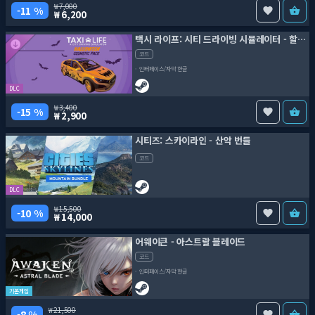
7,000
11 %
6,200
택시 라이프: 시티 드라이빙 시뮬레이터 - 할로윈 코스메틱 팩
코드
인터페이스/자막 한글
DLC
3,400
15 %
2,900
시티즈: 스카이라인 - 산악 번들
코드
DLC
15,500
10 %
14,000
어웨이큰 - 아스트랄 블레이드
코드
인터페이스/자막 한글
기본게임
21,500
8 %