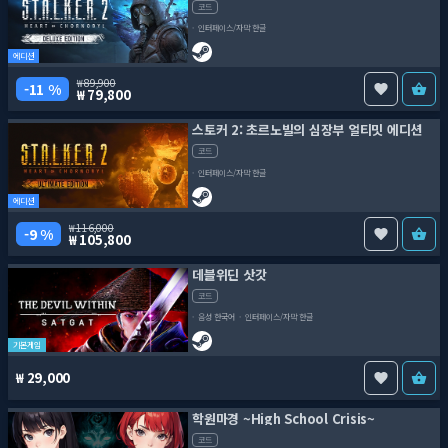
코드
인터페이스/자막 한글
에디션
89,900
11 %
79,800
스토커 2: 초르노빌의 심장부 얼티밋 에디션
코드
인터페이스/자막 한글
에디션
116,000
9 %
105,800
데블위딘 삿갓
코드
음성 한국어
인터페이스/자막 한글
기본게임
29,000
학원마경 ~High School Crisis~
코드