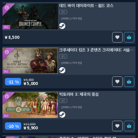
데드 바이 데이라이트 - 둠드 코스
코드
인터페이스/자막 한글
DLC
8,500
크루세이더 킹즈 3 콘텐츠 크리에이터: 서슬라브 의상
코드
인터페이스/자막 한글
DLC
5,600
11 %
5,000
빅토리아 3: 제국의 중심
코드
인터페이스/자막 한글
DLC
11,000
10 %
9,900