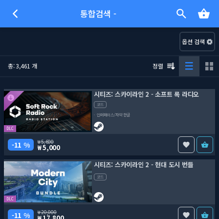
통합검색 -
옵션 검색
총: 3,461 개
정렬
시티즈: 스카이라인 2 - 소프트 록 라디오
코드
인터페이스/자막 한글
DLC
5,600
11 %
5,000
시티즈: 스카이라인 2 - 현대 도시 번들
코드
DLC
20,000
11 %
17,800