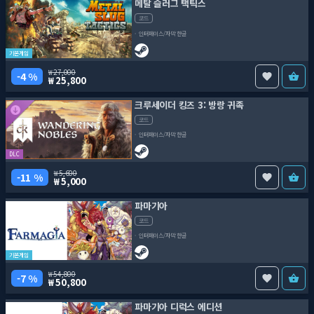
메탈 슬러그 택틱스
코드
인터페이스/자막 한글
기본게임
27,000
4 %
25,800
크루세이더 킹즈 3: 방랑 귀족
코드
인터페이스/자막 한글
DLC
5,600
11 %
5,000
파마기아
코드
인터페이스/자막 한글
기본게임
54,800
7 %
50,800
파마기아 디럭스 에디션