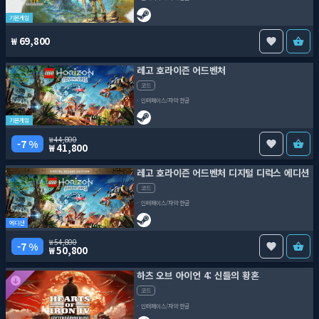
기본게임
69,800
레고 호라이즌 어드벤처
코드
인터페이스/자막 한글
기본게임
44,800
7 %
41,800
레고 호라이즌 어드벤처 디지털 디럭스 에디션
코드
인터페이스/자막 한글
에디션
54,800
7 %
50,800
하츠 오브 아이언 4: 신들의 황혼
코드
인터페이스/자막 한글