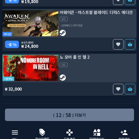
19,800
어웨이큰 - 아스트랄 블레이드 디럭스 에디션
코드
인터페이스/자막 한글
에디션
27,000
8 %
24,800
노 모어 룸 인 헬 2
코드
기본게임
32,000
12
58
(
/
) 더보기
할인진행중
모든게임
PS액세서리
회원가입