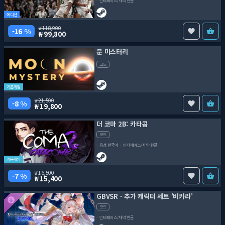
인터페이스/자막 한글
에디션
118,900
16 %
99,800
문 미스터리
코드
기본게임
21,500
8 %
19,800
더 코마 2B: 카타콤
코드
음성 한국어
인터페이스/자막 한글
기본게임
16,500
7 %
15,400
GBVSR - 추가 캐릭터 세트 '비카라'
코드
인터페이스/자막 한글