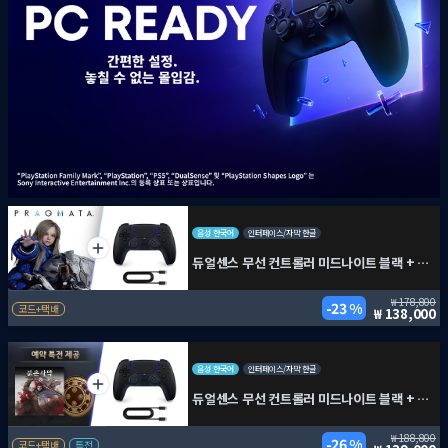
음성 한국어
인터페이스/자막 한글
듀얼센스 무선 컨트롤러 미드나이트 블랙 + PC용 USB 케이블 + 프래그마타
178,800
23 %
코드+택배
138,000
음성 한국어
인터페이스/자막 한글
듀얼센스 무선 컨트롤러 미드나이트 블랙 + PC용 USB 케이블 + 붉은사막
188,800
26 %
코드+택배
특전