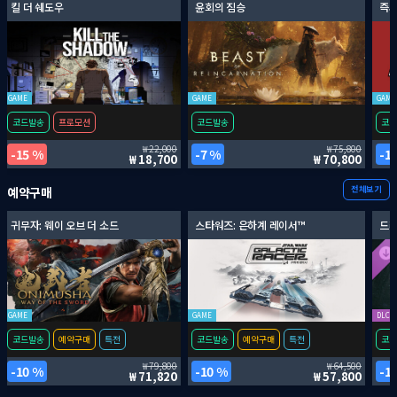
킬 더 쉐도우
윤회의 짐승
즉시
GAME
GAME
GAME
코드발송
프로모션
코드발송
코드
22,000
75,800
15 %
7 %
1
18,700
70,800
전체보기
예약구매
귀무자: 웨이 오브 더 소드
스타워즈: 은하계 레이서™
드래
GAME
GAME
DLC
코드발송
예약구매
특전
코드발송
예약구매
특전
코드
79,800
64,500
10 %
10 %
1
71,820
57,800