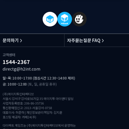
문의하기
자주묻는질문 FAQ
고객센터
1544-2367
directg@h2int.com
월~목: 10:00~17:00 (점심시간 12:30~14:00 제외)
금: 10:00~12:00
(토, 일, 공휴일 휴무)
(주)에이치투인터렉티브
서울시 강서구 강서로56가길 35 에이치투 아이앤티 빌딩
사업자등록번호: 206-86-35756
통신판매업신고: 2013-서울강서-0758
대표이사: 허준하 | 개인정보관리책임자: 김지훈
호스팅 제공자: 카페24(주)
다이렉트 게임즈는 (주)에이치투인터렉티브에서 운영하는