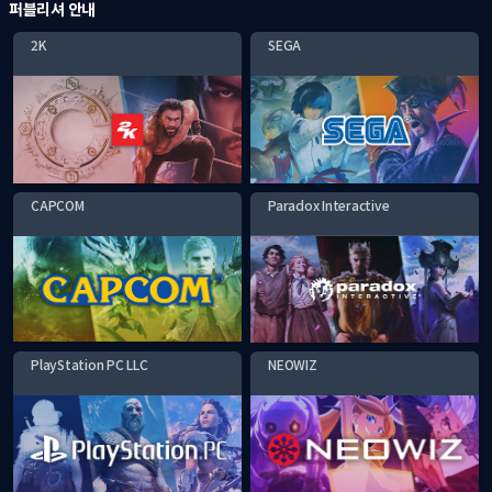
퍼블리셔 안내
2K
SEGA
CAPCOM
Paradox Interactive
PlayStation PC LLC
NEOWIZ