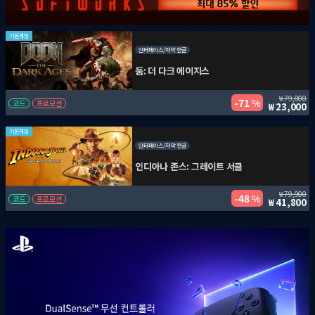
기본게임
인터페이스/자막 한글
둠: 더 다크 에이지스
79,800
71 %
코드
프로모션
23,000
기본게임
인터페이스/자막 한글
인디아나 존스: 그레이트 서클
79,900
48 %
코드
프로모션
41,800