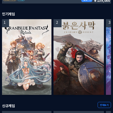
139,000
인기게임
1
2
3
전체보기
신규게임