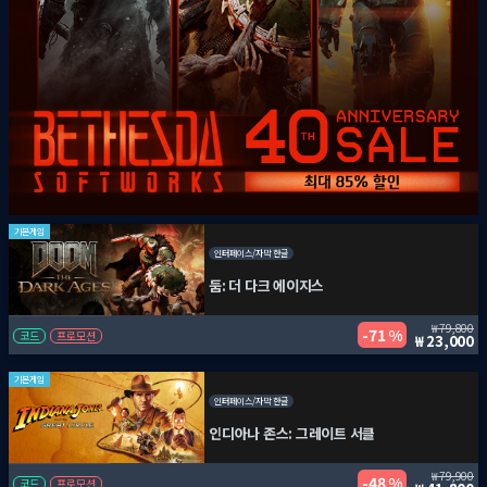
기본게임
인터페이스/자막 한글
둠: 더 다크 에이지스
79,800
71 %
코드
프로모션
23,000
기본게임
인터페이스/자막 한글
인디아나 존스: 그레이트 서클
79,900
48 %
코드
프로모션