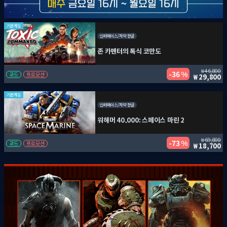
기본게임
인터페이스/자막 한글
존 카펜터의 톡식 코만도
46,800
36 %
코드
프로모션
29,800
기본게임
인터페이스/자막 한글
워해머 40,000: 스페이스 마린 2
69,800
73 %
코드
프로모션
18,700