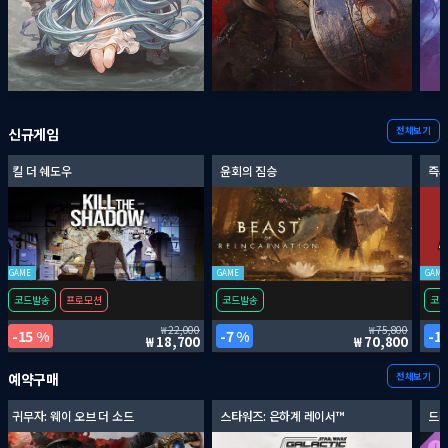
전체보기
신규게임
킬 더 쉐도우
윤회의 짐승
즉시
GAME
GAME
GAME
코드발송
프로모션
코드발송
코드
22,000
75,800
15 %
7 %
1
18,700
70,800
전체보기
예약구매
귀무자: 웨이 오브 더 소드
스타워즈: 은하계 레이서™
드래