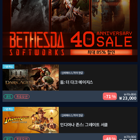
기본게임
인터페이스/자막 한글
둠: 더 다크 에이지스
79,800
71 %
코드
프로모션
23,000
기본게임
인터페이스/자막 한글
인디아나 존스: 그레이트 서클
79,900
48 %
코드
프로모션