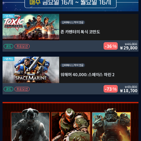
기본게임
인터페이스/자막 한글
존 카펜터의 톡식 코만도
46,800
36 %
코드
프로모션
29,800
기본게임
인터페이스/자막 한글
워해머 40,000: 스페이스 마린 2
69,800
73 %
코드
프로모션
18,700