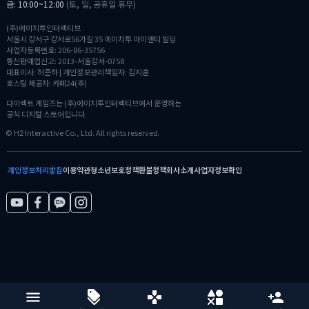
금: 10:00~12:00
(토, 일, 공휴일 휴무)
(주)에이치투인터렉티브
서울시 강서구 강서로56가길 35 에이치투 아이앤티 빌딩
사업자등록번호: 206-86-35756
통신판매업신고: 2013-서울강서-0758
대표이사: 허준하 | 개인정보관리책임자: 김지훈
호스팅 제공자: 카페24(주)
다이렉트 게임즈는 (주)에이치투인터렉티브에서 운영하는
공식 디지털 스토어입니다.
© H2 Interactive Co., Ltd. All rights reserved.
개인정보처리방침
이용약관
청소년보호정책
환불정책
회사소개
사업자정보확인