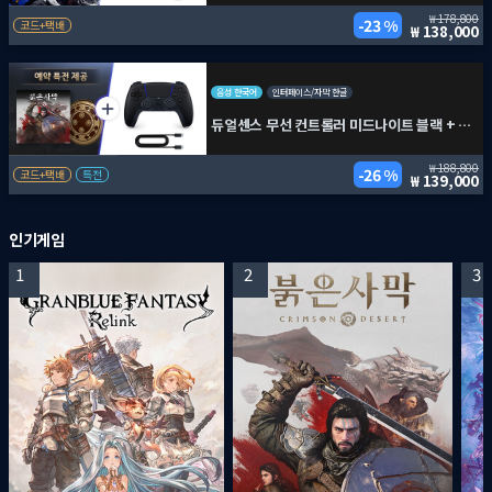
178,800
23 %
코드+택배
138,000
음성 한국어
인터페이스/자막 한글
듀얼센스 무선 컨트롤러 미드나이트 블랙 + PC용 USB 케이블 + 붉은사막
188,800
26 %
코드+택배
특전
139,000
인기게임
1
2
3