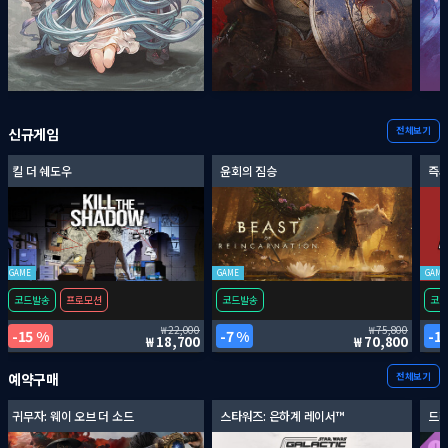
전체보기
신규게임
킬 더 쉐도우
윤회의 짐승
즉시
GAME
GAME
GAME
코드발송
프로모션
코드발송
코드
22,000
75,800
15 %
7 %
1
18,700
70,800
전체보기
예약구매
귀무자: 웨이 오브 더 소드
스타워즈: 은하계 레이서™
드래