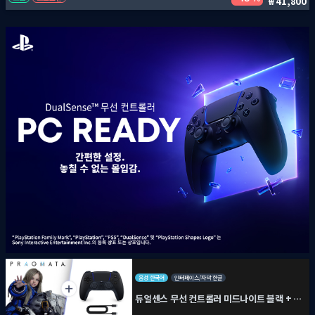
41,800
음성 한국어
인터페이스/자막 한글
듀얼센스 무선 컨트롤러 미드나이트 블랙 + PC용 USB 케이블 + 프래그마타