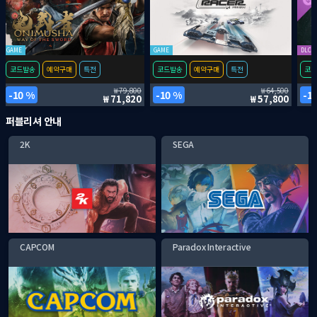
GAME
GAME
DLC
코드발송
예약구매
특전
코드발송
예약구매
특전
코드
79,800
64,500
10 %
10 %
1
71,820
57,800
퍼블리셔 안내
2K
SEGA
CAPCOM
Paradox Interactive