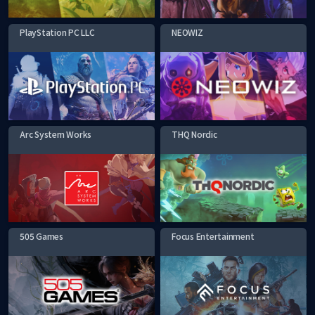
PlayStation PC LLC
NEOWIZ
Arc System Works
THQ Nordic
505 Games
Focus Entertainment