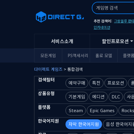
추천 검색어:
그랑블루 판타
인카네이션
서비스소개
할인프로모션
모든게임
PS액세서리
홀로 모델
플랫
다이렉트 게임즈
> 통합검색
검색필터
예약구매
특전
프로모션
상품유형
기본게임
에디션
DLC
사
플랫폼
Steam
Epic Games
Rocks
한국어지원
자막 한국어지원
음성 한국어지