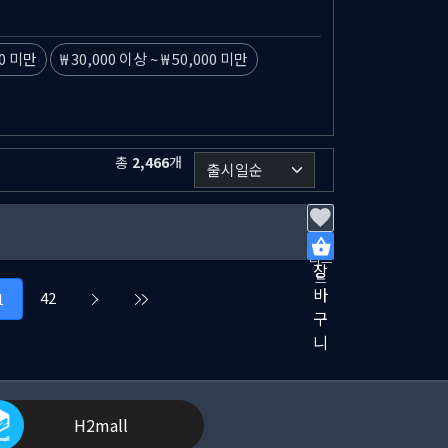
00 미만
30,000 이상
~
50,000 미만
총
2,466
개
위시
리스
장
트
바
42
1
구
니
H2mall