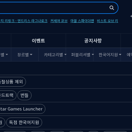
지 리링크 - 엔드리스 라그나로크
커세어 코브
마블 스파이더맨
비스트 오브 리
이벤트
공지사항
폼별
장르별
카테고리별
퍼블리셔별
한국어지원
예
품절상품 제외
운드트랙
번들
tar Games Launcher
원
독점 한국어지원