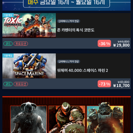
기본게임
인터페이스/자막 한글
존 카펜터의 톡식 코만도
46,800
36 %
코드
프로모션
29,800
기본게임
인터페이스/자막 한글
워해머 40,000: 스페이스 마린 2
69,800
73 %
코드
프로모션
18,700