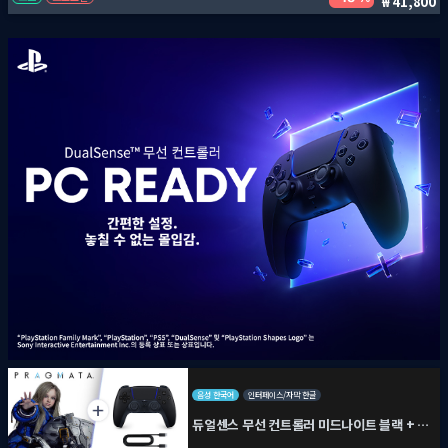
41,800
음성 한국어
인터페이스/자막 한글
듀얼센스 무선 컨트롤러 미드나이트 블랙 + PC용 USB 케이블 + 프래그마타