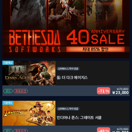
기본게임
인터페이스/자막 한글
둠: 더 다크 에이지스
79,800
71 %
코드
프로모션
23,000
기본게임
인터페이스/자막 한글
인디아나 존스: 그레이트 서클
79,900
48 %
코드
프로모션