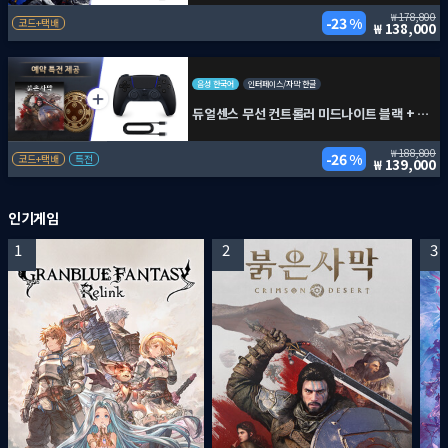
178,800
23 %
코드+택배
138,000
음성 한국어
인터페이스/자막 한글
듀얼센스 무선 컨트롤러 미드나이트 블랙 + PC용 USB 케이블 + 붉은사막
188,800
26 %
코드+택배
특전
139,000
인기게임
1
2
3