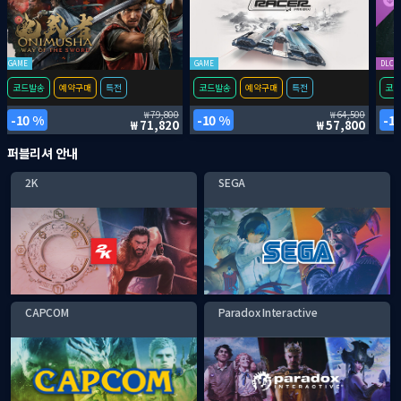
GAME
GAME
DLC
코드발송
예약구매
특전
코드발송
예약구매
특전
코드
79,800
64,500
10 %
10 %
1
71,820
57,800
퍼블리셔 안내
2K
SEGA
CAPCOM
Paradox Interactive