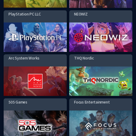
PlayStation PC LLC
NEOWIZ
Arc System Works
THQ Nordic
505 Games
Focus Entertainment