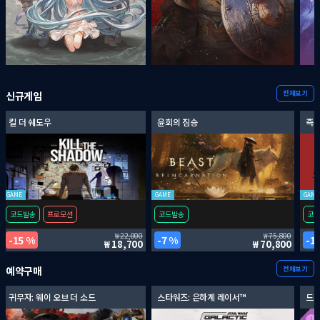
전체보기
신규게임
킬 더 쉐도우
윤회의 짐승
즉시
GAME
GAME
GAME
코드발송
프로모션
코드발송
코드
22,000
75,800
15 %
7 %
1
18,700
70,800
전체보기
예약구매
귀무자: 웨이 오브 더 소드
스타워즈: 은하계 레이서™
드래