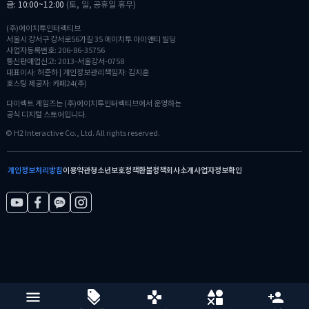
금: 10:00~12:00
(토, 일, 공휴일 휴무)
(주)에이치투인터렉티브
서울시 강서구 강서로56가길 35 에이치투 아이앤티 빌딩
사업자등록번호: 206-86-35756
통신판매업신고: 2013-서울강서-0758
대표이사: 허준하 | 개인정보관리책임자: 김지훈
호스팅 제공자: 카페24(주)
다이렉트 게임즈는 (주)에이치투인터렉티브에서 운영하는
공식 디지털 스토어입니다.
© H2 Interactive Co., Ltd. All rights reserved.
개인정보처리방침
이용약관
청소년보호정책
환불정책
회사소개
사업자정보확인