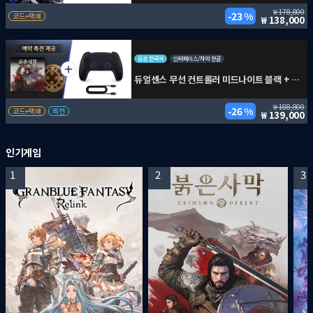
178,800
23 %
코드+택배
138,000
음성 한국어
인터페이스/자막 한글
듀얼센스 무선 컨트롤러 미드나이트 블랙 + PC용 USB 케이블 + 붉은사막
188,800
26 %
코드+택배
특전
139,000
인기게임
1
2
3