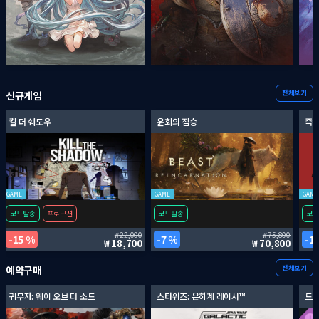
전체보기
신규게임
킬 더 쉐도우
윤회의 짐승
즉시
GAME
GAME
GAME
코드발송
프로모션
코드발송
코드
22,000
75,800
15 %
7 %
1
18,700
70,800
전체보기
예약구매
귀무자: 웨이 오브 더 소드
스타워즈: 은하계 레이서™
드래