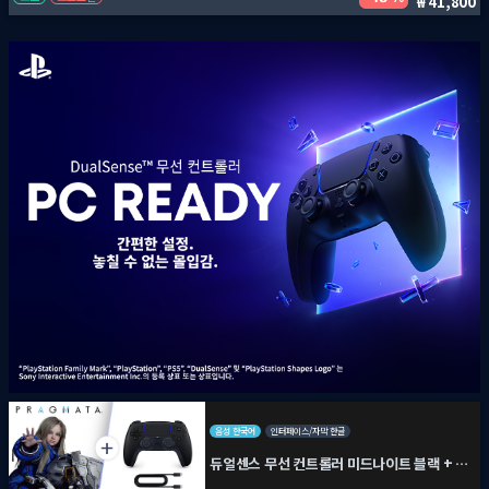
41,800
음성 한국어
인터페이스/자막 한글
듀얼센스 무선 컨트롤러 미드나이트 블랙 + PC용 USB 케이블 + 프래그마타