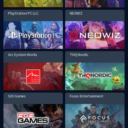
PlayStation PC LLC
NEOWIZ
Arc System Works
THQ Nordic
505 Games
Focus Entertainment