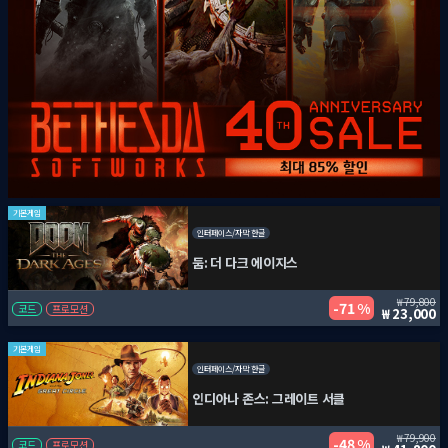
기본게임
인터페이스/자막 한글
둠: 더 다크 에이지스
79,800
71 %
코드
프로모션
23,000
기본게임
인터페이스/자막 한글
인디아나 존스: 그레이트 서클
79,900
48 %
코드
프로모션