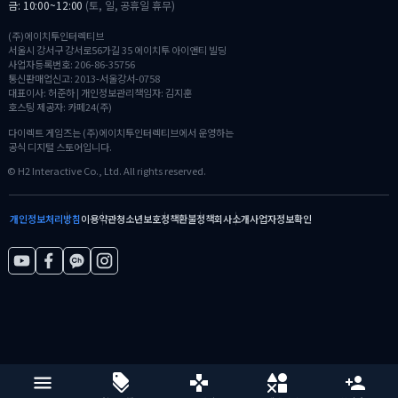
금: 10:00~12:00
(토, 일, 공휴일 휴무)
(주)에이치투인터렉티브
서울시 강서구 강서로56가길 35 에이치투 아이앤티 빌딩
사업자등록번호: 206-86-35756
통신판매업신고: 2013-서울강서-0758
대표이사: 허준하 | 개인정보관리책임자: 김지훈
호스팅 제공자: 카페24(주)
다이렉트 게임즈는 (주)에이치투인터렉티브에서 운영하는
공식 디지털 스토어입니다.
© H2 Interactive Co., Ltd. All rights reserved.
개인정보처리방침
이용약관
청소년보호정책
환불정책
회사소개
사업자정보확인