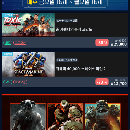
기본게임
인터페이스/자막 한글
존 카펜터의 톡식 코만도
46,800
36 %
코드
프로모션
29,800
기본게임
인터페이스/자막 한글
워해머 40,000: 스페이스 마린 2
69,800
73 %
코드
프로모션
18,700