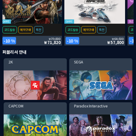
GAME
GAME
DLC
코드발송
예약구매
특전
코드발송
예약구매
특전
코드
79,800
64,500
10 %
10 %
1
71,820
57,800
퍼블리셔 안내
2K
SEGA
CAPCOM
Paradox Interactive