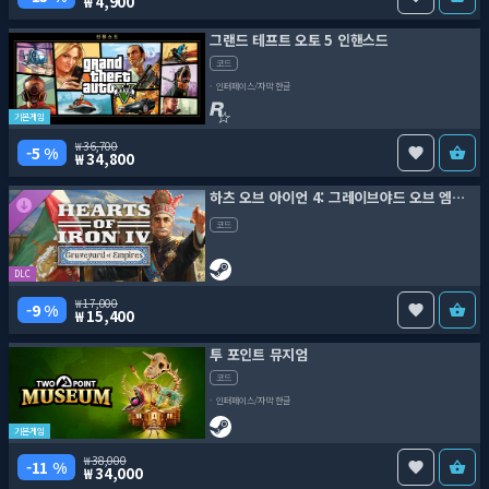
4,900
그랜드 테프트 오토 5 인핸스드
코드
인터페이스/자막 한글
기본게임
36,700
5 %
34,800
하츠 오브 아이언 4: 그레이브야드 오브 엠파이어스 국가 팩
코드
DLC
17,000
9 %
15,400
투 포인트 뮤지엄
코드
인터페이스/자막 한글
기본게임
38,000
11 %
34,000