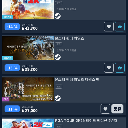
코드
인터페이스/자막 한글
기본게임
48,800
14 %
41,800
몬스터 헌터 와일즈
코드
인터페이스/자막 한글
기본게임
45,800
13 %
39,800
몬스터 헌터 와일즈 디럭스 팩
코드
DLC
30,200
11 %
품절
27,000
PGA TOUR 2K25 레전드 에디션 2년차
코드