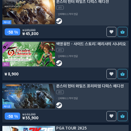
몬스터 헌터 와일즈 디럭스 에디션
코드
인터페이스/자막 한글
에디션
109,000
58 %
45,800
백영웅전 - 사이드 스토리: 메리사의 시나리오
코드
인터페이스/자막 한글
DLC
8,900
몬스터 헌터 와일즈 프리미엄 디럭스 에디션
코드
인터페이스/자막 한글
에디션
133,200
58 %
55,900
PGA TOUR 2K25