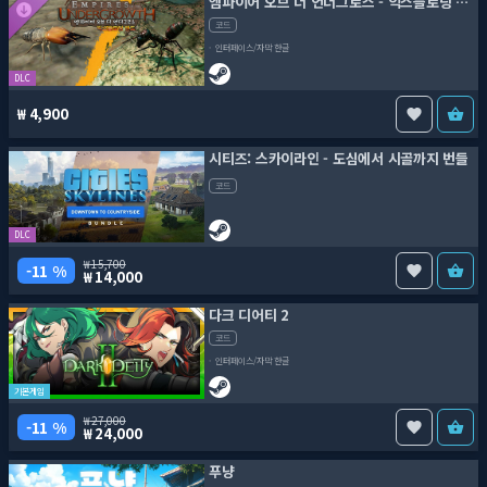
엠파이어 오브 더 언더그로스 - 익스플로딩 앤트
코드
인터페이스/자막 한글
DLC
4,900
시티즈: 스카이라인 - 도심에서 시골까지 번들
코드
DLC
15,700
11 %
14,000
다크 디어티 2
코드
인터페이스/자막 한글
기본게임
27,000
11 %
24,000
푸냥