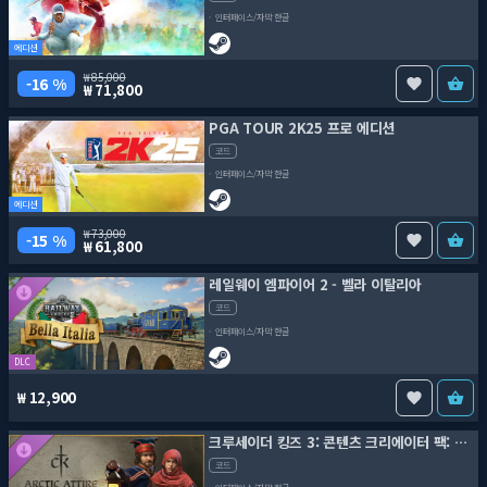
인터페이스/자막 한글
에디션
85,000
16 %
71,800
PGA TOUR 2K25 프로 에디션
코드
인터페이스/자막 한글
에디션
73,000
15 %
61,800
레일웨이 엠파이어 2 - 벨라 이탈리아
코드
인터페이스/자막 한글
DLC
12,900
크루세이더 킹즈 3: 콘텐츠 크리에이터 팩: 극지 의상
코드