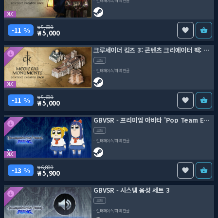
인터페이스/자막 한글
DLC
5,600
11 %
5,000
크루세이더 킹즈 3: 콘텐츠 크리에이터 팩: 중세 기념물
코드
인터페이스/자막 한글
DLC
5,600
11 %
5,000
GBVSR - 프리미엄 아바타 'Pop Team Epic' 세트
코드
인터페이스/자막 한글
DLC
6,800
13 %
5,900
GBVSR - 시스템 음성 세트 3
코드
인터페이스/자막 한글