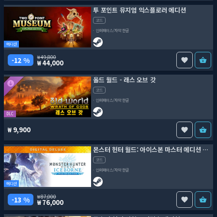
투 포인트 뮤지엄 익스플로러 에디션
코드
인터페이스/자막 한글
에디션
49,800
12 %
44,000
올드 월드 - 래스 오브 갓
코드
인터페이스/자막 한글
DLC
9,900
몬스터 헌터 월드: 아이스본 마스터 에디션 디지털 디럭스
코드
인터페이스/자막 한글
에디션
87,000
13 %
76,000