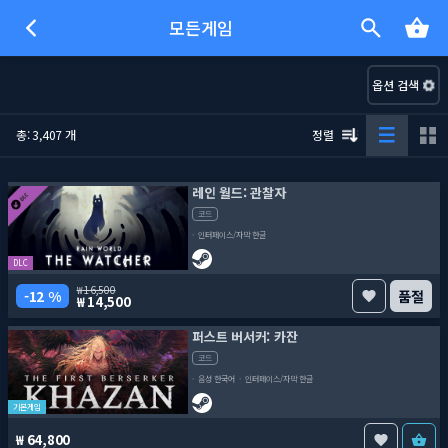
모든게임
옵션 검색
총: 3,407 개
정렬
레인 월드: 관찰자
코드
인터페이스/자막 한글
DLC
16,500
12 %
품절
14,500
퍼스트 버서커: 카잔
코드
음성 한국어
인터페이스/자막 한글
기본게임
64,800