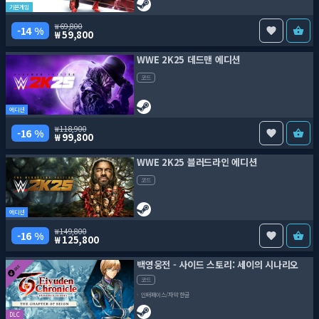
기본게임
69,800
14 %
59,800
WWE 2K25 데드맨 에디션
코드
에디션
118,900
16 %
99,800
WWE 2K25 블러드라인 에디션
코드
에디션
149,800
16 %
125,800
백영웅전 - 사이드 스토리: 세이의 시나리오
코드
인터페이스/자막 한글
DLC