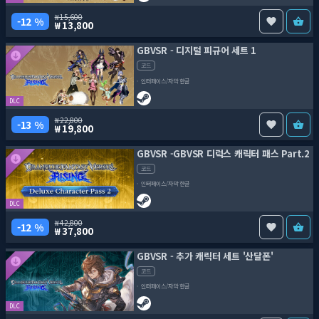
15,600
12 %
13,800
GBVSR - 디지털 피규어 세트 1
코드
인터페이스/자막 한글
DLC
22,800
13 %
19,800
GBVSR -GBVSR 디럭스 캐릭터 패스 Part.2
코드
인터페이스/자막 한글
DLC
42,800
12 %
37,800
GBVSR - 추가 캐릭터 세트 '산달폰'
코드
인터페이스/자막 한글
DLC