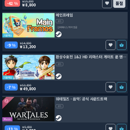
15,300
42 %
품절
8,800
메인프레임
코드
인터페이스/자막 한글
기본게임
14,500
9 %
13,200
환상수호전 1&2 HD 리마스터 게이트 룬 앤 두난 유니피케이션 워즈
코드
기본게임
53,300
7 %
49,800
워테일즈 - 음악: 공식 사운드트랙
코드
Music
5,600
13 %