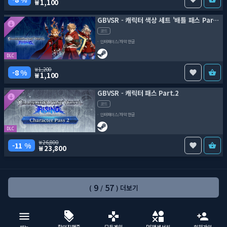
1,100
GBVSR - 캐릭터 색상 세트 '배틀 패스 Part.1'
코드
인터페이스/자막 한글
DLC
1,200
8 %
1,100
GBVSR - 캐릭터 패스 Part.2
코드
인터페이스/자막 한글
DLC
26,800
11 %
23,800
9
57
(
/
) 더보기
할인진행중
모든게임
PS액세서리
회원가입