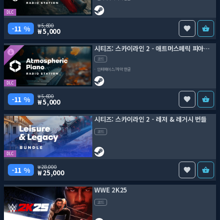
DLC
5,600
11 %
5,000
시티즈: 스카이라인 2 - 애트머스페릭 피아노 채널
코드
인터페이스/자막 한글
DLC
5,600
11 %
5,000
시티즈: 스카이라인 2 - 레저 & 레거시 번들
코드
DLC
28,000
11 %
25,000
WWE 2K25
코드