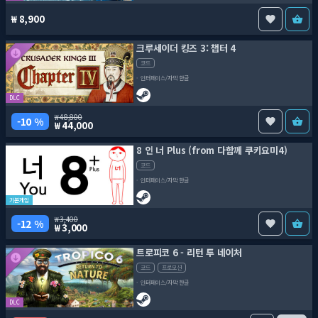
8,900
크루세이더 킹즈 3: 챕터 4
코드
인터페이스/자막 한글
DLC
48,800
10 %
44,000
8 인 너 Plus (from 다함께 쿠키요미4)
코드
인터페이스/자막 한글
기본게임
3,400
12 %
3,000
트로피코 6 - 리턴 투 네이처
코드
프로모션
인터페이스/자막 한글
DLC