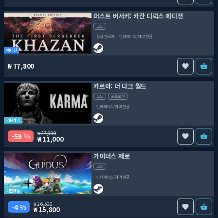
퍼스트 버서커: 카잔 디럭스 에디션
코드
음성 한국어
인터페이스/자막 한글
에디션
77,800
카르마: 더 다크 월드
코드
프로모션
인터페이스/자막 한글
기본게임
27,000
59 %
11,000
가이더스 제로
코드
인터페이스/자막 한글
기본게임
16,500
4 %
15,800