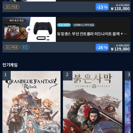
178,800
23 %
코드+택배
138,000
음성 한국어
인터페이스/자막 한글
듀얼센스 무선 컨트롤러 미드나이트 블랙 + PC용 USB 케이블 + 붉은사막
188,800
26 %
코드+택배
특전
139,000
인기게임
1
2
3