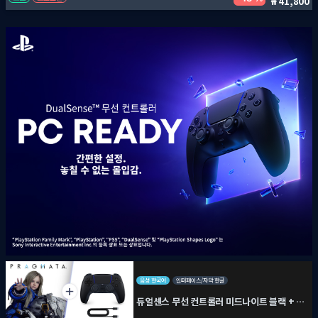
41,800
음성 한국어
인터페이스/자막 한글
듀얼센스 무선 컨트롤러 미드나이트 블랙 + PC용 USB 케이블 + 프래그마타