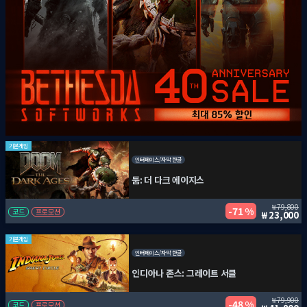
기본게임
인터페이스/자막 한글
둠: 더 다크 에이지스
79,800
71 %
코드
프로모션
23,000
기본게임
인터페이스/자막 한글
인디아나 존스: 그레이트 서클
79,900
48 %
코드
프로모션