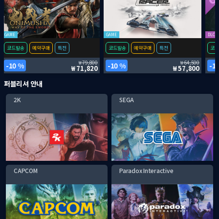
GAME
GAME
DLC
코드발송
예약구매
특전
코드발송
예약구매
특전
코드
79,800
64,500
10 %
10 %
1
71,820
57,800
퍼블리셔 안내
2K
SEGA
CAPCOM
Paradox Interactive