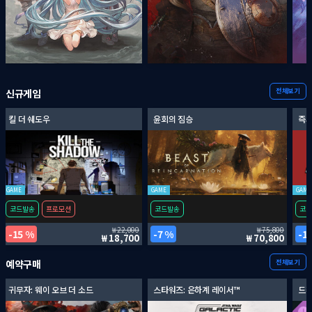
전체보기
신규게임
킬 더 쉐도우
윤회의 짐승
즉시
GAME
GAME
GAME
코드발송
프로모션
코드발송
코드
22,000
75,800
15 %
7 %
1
18,700
70,800
전체보기
예약구매
귀무자: 웨이 오브 더 소드
스타워즈: 은하계 레이서™
드래