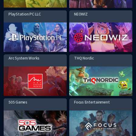
PlayStation PC LLC
NEOWIZ
Arc System Works
THQ Nordic
505 Games
Focus Entertainment