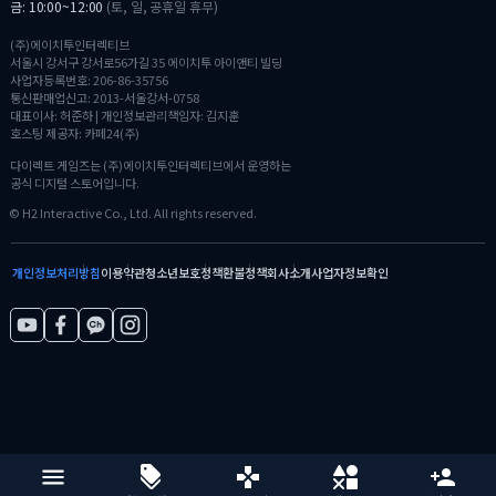
금: 10:00~12:00
(토, 일, 공휴일 휴무)
(주)에이치투인터렉티브
서울시 강서구 강서로56가길 35 에이치투 아이앤티 빌딩
사업자등록번호: 206-86-35756
통신판매업신고: 2013-서울강서-0758
대표이사: 허준하 | 개인정보관리책임자: 김지훈
호스팅 제공자: 카페24(주)
다이렉트 게임즈는 (주)에이치투인터렉티브에서 운영하는
공식 디지털 스토어입니다.
© H2 Interactive Co., Ltd. All rights reserved.
개인정보처리방침
이용약관
청소년보호정책
환불정책
회사소개
사업자정보확인