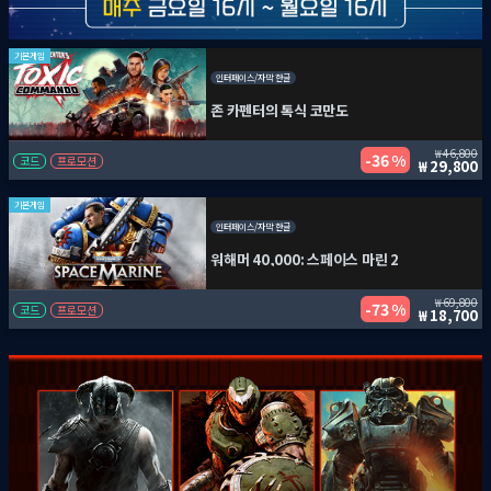
기본게임
인터페이스/자막 한글
존 카펜터의 톡식 코만도
46,800
36 %
코드
프로모션
29,800
기본게임
인터페이스/자막 한글
워해머 40,000: 스페이스 마린 2
69,800
73 %
코드
프로모션
18,700