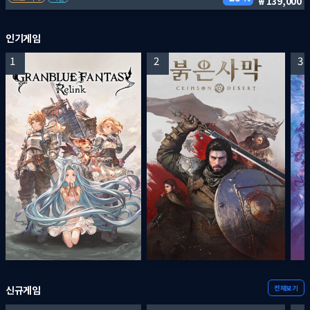
139,000
인기게임
1
2
3
전체보기
신규게임