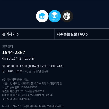
문의하기
자주묻는질문 FAQ
고객센터
1544-2367
directg@h2int.com
월~목: 10:00~17:00 (점심시간 12:30~14:00 제외)
금: 10:00~12:00
(토, 일, 공휴일 휴무)
(주)에이치투인터렉티브
서울시 강서구 강서로56가길 35 에이치투 아이앤티 빌딩
사업자등록번호: 206-86-35756
통신판매업신고: 2013-서울강서-0758
대표이사: 허준하 | 개인정보관리책임자: 김지훈
호스팅 제공자: 카페24(주)
다이렉트 게임즈는 (주)에이치투인터렉티브에서 운영하는