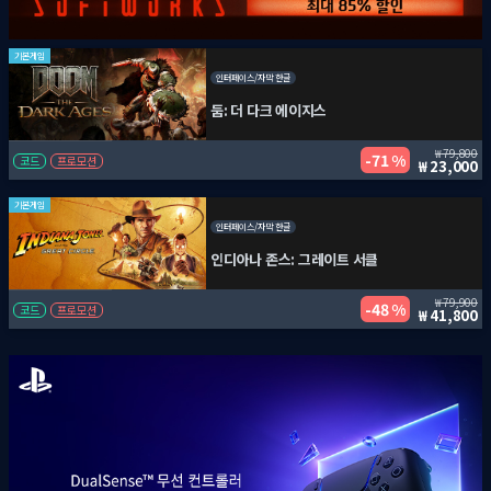
기본게임
인터페이스/자막 한글
둠: 더 다크 에이지스
79,800
71 %
코드
프로모션
23,000
기본게임
인터페이스/자막 한글
인디아나 존스: 그레이트 서클
79,900
48 %
코드
프로모션
41,800