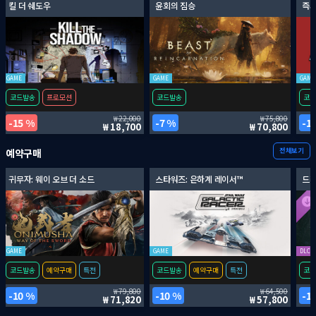
킬 더 쉐도우
윤회의 짐승
즉시
GAME
GAME
GAME
코드발송
프로모션
코드발송
코드
22,000
75,800
15 %
7 %
1
18,700
70,800
전체보기
예약구매
귀무자: 웨이 오브 더 소드
스타워즈: 은하계 레이서™
드래
GAME
GAME
DLC
코드발송
예약구매
특전
코드발송
예약구매
특전
코드
79,800
64,500
10 %
10 %
1
71,820
57,800