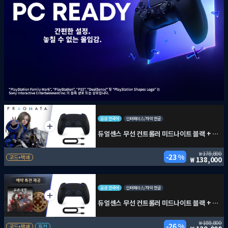
음성 한국어
인터페이스/자막 한글
듀얼센스 무선 컨트롤러 미드나이트 블랙 + PC용 USB 케이블 + 프래그마타
178,800
23 %
코드+택배
138,000
음성 한국어
인터페이스/자막 한글
듀얼센스 무선 컨트롤러 미드나이트 블랙 + PC용 USB 케이블 + 붉은사막
188,800
26 %
코드+택배
특전