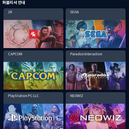
퍼블리셔 안내
2K
SEGA
CAPCOM
Paradox Interactive
PlayStation PC LLC
NEOWIZ