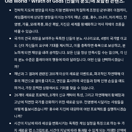
Old World - Wrath of Gods (신들의 분노)에 포함된 콘텐츠:
전략적 지도에 영향을 미치는 지형 변화부터 적절하게 조정된 군부대의 이점까지,
게임플레이에 상당한 영향을 미치는 9가지 재난. 산불, 홍수, 쓰나미, 허리케인, 전
염병, 가뭄, 모래 폭풍, 화산 폭발, 지진은 세계를 황폐화하고 역사 자체의 흐름을
바꿀 수 있습니다.
국가의 건국 과정을 보여주는 독특한 신들의 분노 시나리오로, 4명의 국가별 이교
도 신이 자신들의 요구와 기대를 제시하고, 이를 충족하면 축복으로 보상하고, 분
노하게 되면 재앙을 내려 공격합니다. 모든 신을 항상 만족시킬 수는 없으며, 각 신
의 분노 수준은 플레이어의 행동에 따라 달라집니다. 어떤 신을 선택하시겠습니
까?
재난과 그 결과에 관련된 200개 이상의 새로운 이벤트로, 파괴적인 자연재해 이
후의 재건으로 결의를 다지고, 연민을 표시하여 국민들과 함께 인명 손실을 애도
하거나, 가장 끔찍한 상황에서도 기회를 찾을 수 있습니다.
26개의 새로운 프로젝트, 8개의 신규 캐릭터 특성, 그리고 자연재해의 황폐함과
고난에 직면한 국가를 강화하기 위한 새로운 임무. 전염병에 시달리는 사람들을
어떻게 돌보시겠습니까? 홍수와 지진에 대응하여 어떤 프로젝트를 실행하시겠습
니까?
시간이 지남에 따라 세상을 변화시키는 독특한 게임 설정을 특징으로 하는 두 가
지 새로운 맵 스크립트로, 시간이 지남에 따라 통과할 수 있게 되는 거대한 산맥에