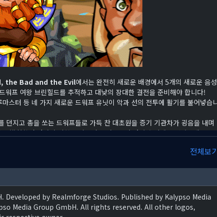
the Bad and the Evil
에서는 완전히 새로운 배경에서 5개의 새로운 음성
 드워프 여왕 브린힐드를 추적하고 대낮의 장대한 결전을 준비해야 합니다!
브루마스터 등 네 가지 새로운 드워프 유닛이 악과 선의 전투에 활기를 불어넣습
 던지고 총을 쏘는 드워프들로 가득 찬 대초원을 증기 기관차가 굉음을 내며
가를 발휘하여 나만의 기차를 만들어 드워프들의 마지막 티켓을 빼앗으세요.
 던전과 지상계를 기웃거리는 "유쾌한" 거대 전갈과 합류합니다.
전체보
이드로 라바논이나 딤섬처럼 영웅을 요리하는 증기 함정 같은 새로운 함정과 
 건물 옵션으로 던전을 강화했습니다.
돌아왔고(심지어 쌍둥이도 있습니다), 그녀는 증기 강철 괴물 기차를 이용해 
입니다! 그녀는 완전히 사악한 와일드 웨스트가 되어 선에 대항하는 전투에 새
 Developed by Realmforge Studios. Published by Kalypso Media
o Media Group GmbH. All rights reserved. All other logos,