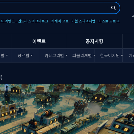
지 리링크 - 엔드리스 라그나로크
커세어 코브
마블 스파이더맨
비스트 오브 리
이벤트
공지사항
폼별
장르별
카테고리별
퍼블리셔별
한국어지원
예
l)