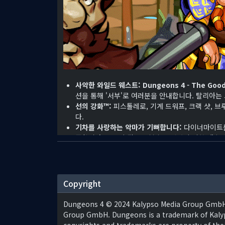
사악한 와일드 웨스트: Dungeons 4 - The Good, 
션을 통해 '서부'로 여러분을 안내합니다. 탈리아는
선의 강화™:
피스톨레로, 기계 드워프, 크랙 샷, 
다.
기차를 사랑하는 악마가 기뻐합니다:
다이너마이트를
주합니다. 그들의 갑옷을 부수고 내면의 기차 애호
전갈 경보!
마나 섭취 동물들이 거미와 용암덩이들이
홈 스위트 홈:
악의 세력에서는 용암을 뿜어내는 하
이나 물 위에 건물을 지을 수 있는 바닥 창살 같은
드워프 여왕이 돌아왔습니다!
브린힐드가 게임으로 
Copyright
분에게 대항합니다!
살인을 위한 복장:
탈리아는 이를 말 그대로 받아들
Dungeons 4 © 2024 Kalypso Media Group GmbH.
운 패시브 기술까지 도입합니다.
Group GmbH. Dungeons is a trademark of Kalyps