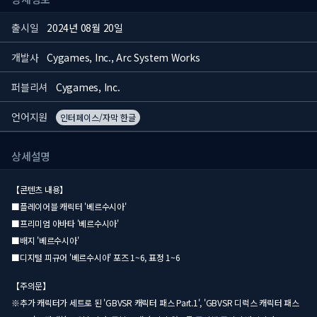
출시일
2024년 08월 20일
개발사
Cygames, Inc., Arc System Works
퍼블리셔
Cygames, Inc.
언어지원
인터페이스/자막 한글
상세설명
【콘텐츠 내용】
■플레이어블 캐릭터 '베르수시아'
■프리미엄 아바타 '베르수시아'
■배지 '베르수시아'
■디지털 피규어 '베르수시아' 포즈 1~6, 표정 1~6
【주의문】
※추가 캐릭터가 세트로 된 'GBVSR 캐릭터 패스 Part.1', 'GBVSR 디럭스 캐릭터 패스