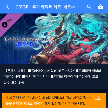
GBVSR - 추가 캐릭터 세트 '베르수시아'
【콘텐츠 내용】 ■플레이어블 캐릭터 '베르수시아' ■프리미엄 아바타
'베르수시아' ■배지 '베르수시아' ■디지털 피규어 '베르수시아' 포즈
1~6, 표정 1~6
추가 콘텐츠(DLC) 대한 안내 페이지입니다. 전체 게임의 정보는
[그랑
블루 판타지 버서스: 라이징]
에서 확인해 주시기 바랍니다.