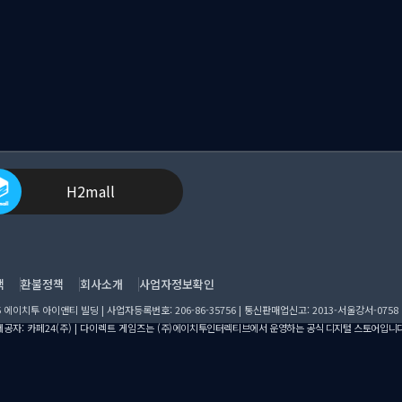
H2mall
책
환불정책
회사소개
사업자정보확인
이치투 아이앤티 빌딩 | 사업자등록번호: 206-86-35756 | 통신판매업신고: 2013-서울강서-0758
공자: 카페24(주) | 다이렉트 게임즈는
(주)에이치투인터렉티브에서 운영하는 공식 디지털 스토어입니다