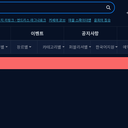
지 리링크 - 엔드리스 라그나로크
커세어 코브
마블 스파이더맨
윤회의 짐승
이벤트
공지사항
폼별
장르별
카테고리별
퍼블리셔별
한국어지원
예