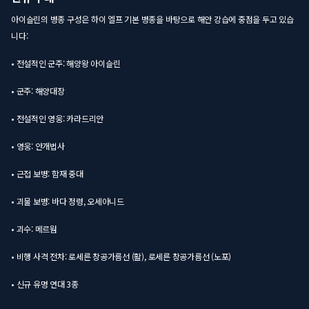
아이슬린의 병종 구성은 하이 엘프 기본 병종을 바탕으로 해안 강습에 중점을 두고 있습
니다:
• 전설적인 군주: 해양왕 아이슬린
• 군주: 해양대장
• 전설적인 영웅: 카라드리안
• 영웅: 안개법사
• 근접 보병: 함재 중대
• 괴물 보병: 바다 정령, 오세아니드
• 괴수: 메르웜
• 비행 사격 전차: 로세른 창공가름선 (활), 로세른 창공가름선 (노포)
• 신규 유명 연대 3종